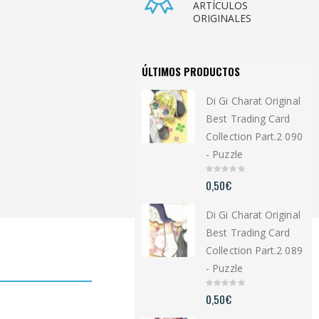
ARTÍCULOS
ORIGINALES
ÚLTIMOS PRODUCTOS
Di Gi Charat Original
Best Trading Card
Collection Part.2 090
- Puzzle
0
0,50
€
o
u
t
Di Gi Charat Original
o
f
5
Best Trading Card
Collection Part.2 089
- Puzzle
0
0,50
€
o
u
t