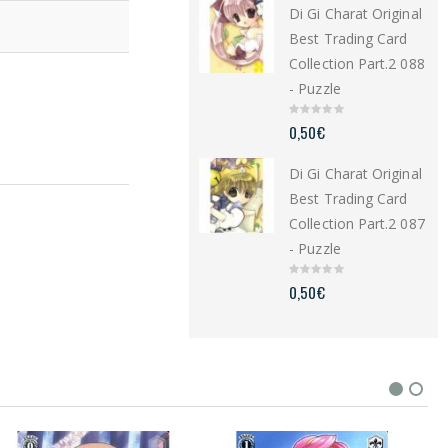
Di Gi Charat Original
o
f
5
Best Trading Card
Collection Part.2 088
- Puzzle
0
0,50
€
o
u
t
Di Gi Charat Original
o
f
5
Best Trading Card
Collection Part.2 087
- Puzzle
0
0,50
€
o
u
t
o
f
5