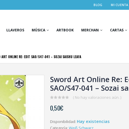
BLOG
MI CUENTA
LLAVEROS
MÚSICA
ARTBOOK
MERCHAN
CARTAS
ART ONLINE RE: EDIT SAO/S47-041 – SOZAI SAISHU LEAFA
Sword Art Online Re: E
SAO/S47-041 – Sozai sa
( No hay valoraciones aún. )
0
0,50
€
out
of
5
Hay existencias
Disponibilidad:
Categoría:
Weiß Schwarz