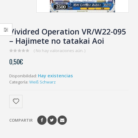
Vividred Operation VR/W22-095
– Hajimete no tatakai Aoi
( No hay valoraciones aún. )
0
0,50
€
out
of
5
Hay existencias
Disponibilidad:
Categoría:
Weiß Schwarz
COMPARTIR