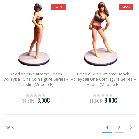
t
t
o
o
-45%
-45%
f
f
5
5
Dead or Alive Xtreme Beach
Dead or Alive Xtreme Beach
Volleyball One Coin Figure Series –
Volleyball One Coin Figure Series –
Christie (Modelo B)
Hitomi (Modelo B)
8,00
€
8,00
€
14,50
€
14,50
€
0
0
o
o
u
u
t
t
o
o
f
f
5
5
1
2