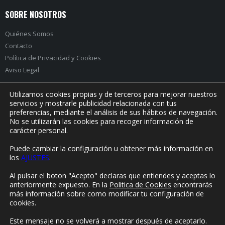
SOBRE NOSOTROS
Quiénes Somos
Contacto
Política de Privacidad
y
Cookies
Aviso Legal
Utilizamos cookies propias y de terceros para mejorar nuestros
servicios y mostrarle publicidad relacionada con tus
preferencias, mediante el análisis de sus hábitos de navegación.
PRÓXIMO EVENTO:
No se utilizarán las cookies para recoger información de
carácter personal.
Puede cambiar la configuración u obtener más información en
los
AJUSTES
.
© Yorokonde 2020. Todos los derechos reservados.
Al pulsar el boton "Acepto" declaras que entiendes y aceptas lo
anteriormente expuesto. En la
Politica de Cookies
encontrarás
más información sobre como modificar tu configuración de
cookies.
Este mensaje no se volverá a mostrar después de aceptarlo.