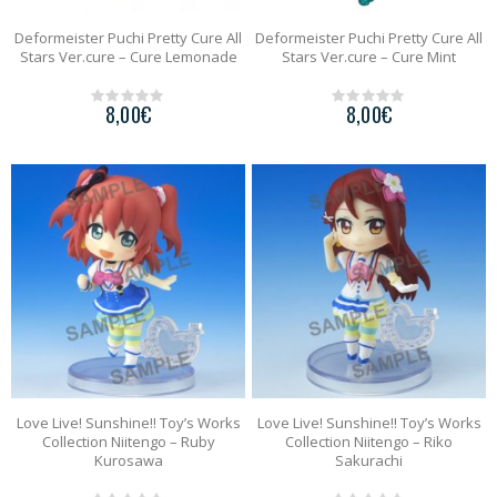
Deformeister Puchi Pretty Cure All
Deformeister Puchi Pretty Cure All
Stars Ver.cure – Cure Lemonade
Stars Ver.cure – Cure Mint
8,00
€
8,00
€
0
0
o
o
u
u
t
t
o
o
f
f
5
5
Love Live! Sunshine!! Toy’s Works
Love Live! Sunshine!! Toy’s Works
Collection Niitengo – Ruby
Collection Niitengo – Riko
Kurosawa
Sakurachi