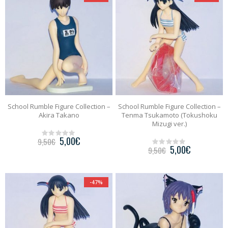
5
School Rumble Figure Collection –
School Rumble Figure Collection –
Akira Takano
Tenma Tsukamoto (Tokushoku
Mizugi ver.)
5,00
€
9,50
€
0
5,00
€
9,50
€
o
0
u
o
t
u
o
t
f
o
-47%
5
f
5