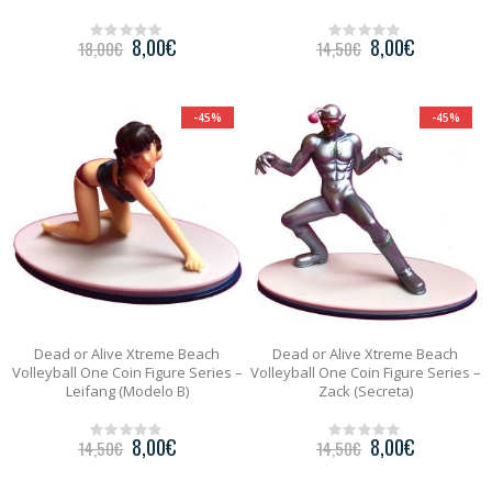
8,00
€
8,00
€
18,00
€
14,50
€
0
0
o
o
u
u
t
t
o
o
-45%
-45%
f
f
5
5
Dead or Alive Xtreme Beach
Dead or Alive Xtreme Beach
Volleyball One Coin Figure Series –
Volleyball One Coin Figure Series –
Leifang (Modelo B)
Zack (Secreta)
8,00
€
8,00
€
14,50
€
14,50
€
0
0
o
o
u
u