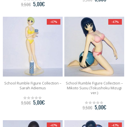
0
5,00
€
9,50
€
o
0
u
o
t
u
o
t
f
o
-47%
-47%
5
f
5
School Rumble Figure Collection –
School Rumble Figure Collection –
Sarah Adiemus
Mikoto Suou (Tokushoku Mizugi
ver.)
5,00
€
9,50
€
0
5,00
€
9,50
€
o
0
u
o
t
u
o
t
f
o
-47%
-47%
5
f