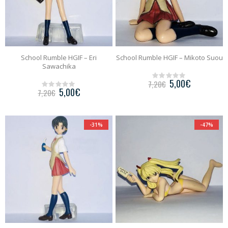
School Rumble HGIF – Eri
School Rumble HGIF – Mikoto Suou
Sawachika
5,00
€
7,20
€
0
5,00
€
7,20
€
o
0
u
o
t
u
o
t
f
o
-31%
-47%
5
f
5