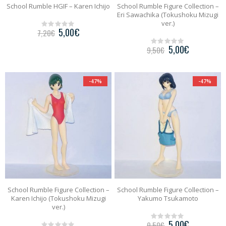
School Rumble HGIF – Karen Ichijo
School Rumble Figure Collection –
Eri Sawachika (Tokushoku Mizugi
ver.)
5,00
€
7,20
€
0
o
5,00
€
u
9,50
€
0
t
o
o
u
f
t
5
o
-47%
-47%
f
5
School Rumble Figure Collection –
School Rumble Figure Collection –
Karen Ichijo (Tokushoku Mizugi
Yakumo Tsukamoto
ver.)
5,00
€
9,50
€