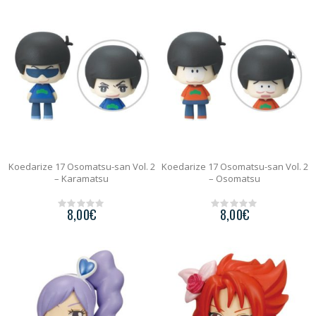
o
o
f
f
5
5
Koedarize 17 Osomatsu-san Vol. 2
Koedarize 17 Osomatsu-san Vol. 2
– Karamatsu
– Osomatsu
8,00
€
8,00
€
0
0
o
o
u
u
t
t
o
o
f
f
5
5