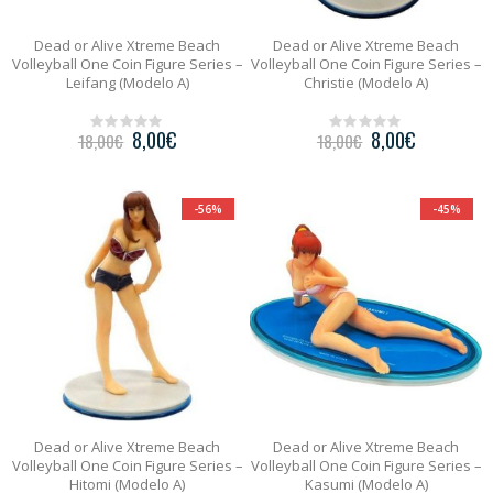
Dead or Alive Xtreme Beach
Dead or Alive Xtreme Beach
Volleyball One Coin Figure Series –
Volleyball One Coin Figure Series –
Leifang (Modelo A)
Christie (Modelo A)
8,00
€
8,00
€
18,00
€
18,00
€
0
0
o
o
u
u
t
t
o
o
-56%
-45%
f
f
5
5
Dead or Alive Xtreme Beach
Dead or Alive Xtreme Beach
Volleyball One Coin Figure Series –
Volleyball One Coin Figure Series –
Hitomi (Modelo A)
Kasumi (Modelo A)