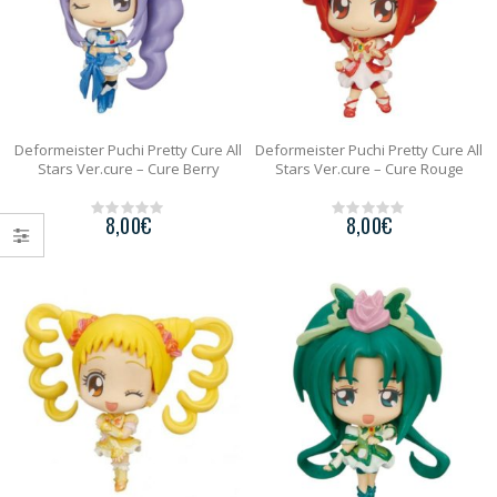
Deformeister Puchi Pretty Cure All
Deformeister Puchi Pretty Cure All
Stars Ver.cure – Cure Berry
Stars Ver.cure – Cure Rouge
8,00
€
8,00
€
0
0
o
o
u
u
t
t
o
o
f
f
5
5