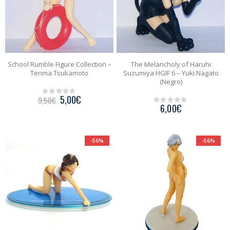
School Rumble Figure Collection –
The Melancholy of Haruhi
Tenma Tsukamoto
Suzumiya HGIF 6 – Yuki Nagato
(Negro)
5,00
€
9,50
€
0
6,00
€
o
0
u
o
t
u
o
t
f
o
-56%
-56%
5
f
5