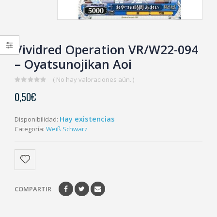
Vividred Operation VR/W22-094
– Oyatsunojikan Aoi
( No hay valoraciones aún. )
0
0,50
€
out
of
5
Hay existencias
Disponibilidad:
Categoría:
Weiß Schwarz
COMPARTIR