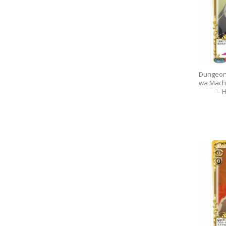
Dungeon
wa Machi
– 