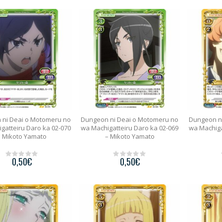
u
u
t
t
o
o
f
f
5
5
 ni Deai o Motomeru no
Dungeon ni Deai o Motomeru no
Dungeon n
gatteiru Daro ka 02-070
wa Machigatteiru Daro ka 02-069
wa Machiga
– Mikoto Yamato
– Mikoto Yamato
0,50
€
0,50
€
0
0
o
o
u
u
t
t
o
o
f
f
5
5