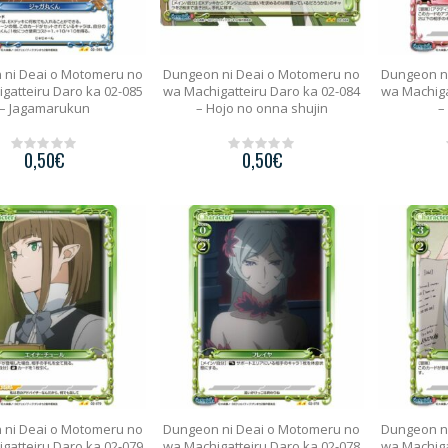
 ni Deai o Motomeru no
Dungeon ni Deai o Motomeru no
Dungeon n
gatteiru Daro ka 02-085
wa Machigatteiru Daro ka 02-084
wa Machiga
– Jagamarukun
– Hojo no onna shujin
–
0,50
€
0,50
€
0
0
o
o
u
u
t
t
o
o
f
f
5
5
 ni Deai o Motomeru no
Dungeon ni Deai o Motomeru no
Dungeon n
gatteiru Daro ka 02-079
wa Machigatteiru Daro ka 02-078
wa Machiga