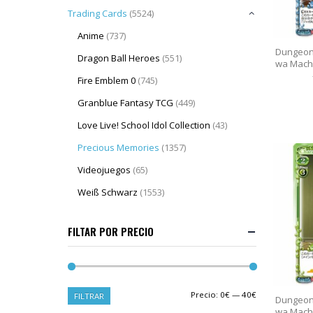
Trading Cards
(5524)
Anime
(737)
Dungeon
Dragon Ball Heroes
(551)
wa Machi
Fire Emblem 0
(745)
Granblue Fantasy TCG
(449)
Love Live! School Idol Collection
(43)
Precious Memories
(1357)
Videojuegos
(65)
Weiß Schwarz
(1553)
FILTAR POR PRECIO
Precio:
0€
—
40€
FILTRAR
Dungeon
wa Machi