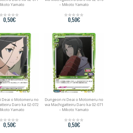
Mikoto Yamato
– Mikoto Yamato
0,50
€
0,50
€
0
0
o
o
u
u
t
t
o
o
f
f
5
5
i Deai o Motomeru no
Dungeon ni Deai o Motomeru no
tteiru Daro ka 02-072
wa Machigatteiru Daro ka 02-071
Mikoto Yamato
– Mikoto Yamato
0,50
€
0,50
€
0
0
o
o