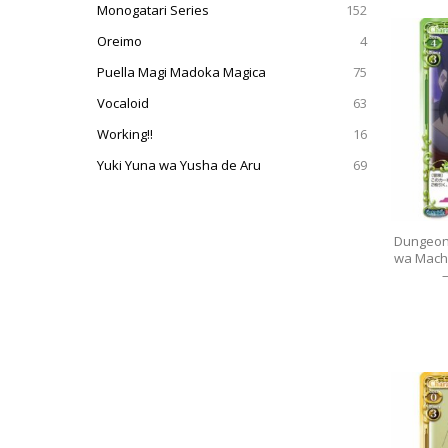
Monogatari Series
152
Oreimo
4
Puella Magi Madoka Magica
75
Vocaloid
63
Working!!
16
Yuki Yuna wa Yusha de Aru
69
Dungeon
wa Machi