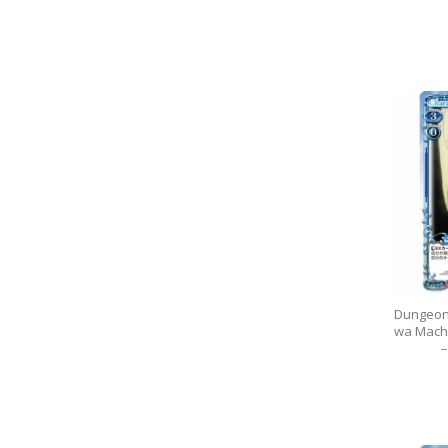
Dungeon
wa Machi
–