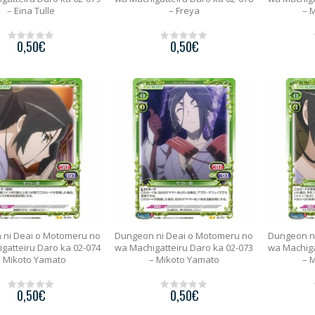
– Eina Tulle
– Freya
– 
0,50
€
0,50
€
0
0
o
o
u
u
t
t
o
o
f
f
5
5
 ni Deai o Motomeru no
Dungeon ni Deai o Motomeru no
Dungeon n
gatteiru Daro ka 02-074
wa Machigatteiru Daro ka 02-073
wa Machiga
– Mikoto Yamato
– Mikoto Yamato
– 
0,50
€
0,50
€
0
0
o
o