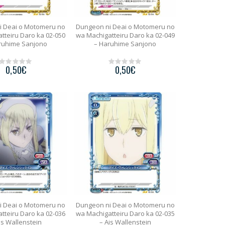
i Deai o Motomeru no
Dungeon ni Deai o Motomeru no
tteiru Daro ka 02-050
wa Machigatteiru Daro ka 02-049
ruhime Sanjono
– Haruhime Sanjono
0,50
€
0,50
€
0
0
o
o
u
u
t
t
o
o
f
f
5
5
i Deai o Motomeru no
Dungeon ni Deai o Motomeru no
tteiru Daro ka 02-036
wa Machigatteiru Daro ka 02-035
is Wallenstein
– Ais Wallenstein