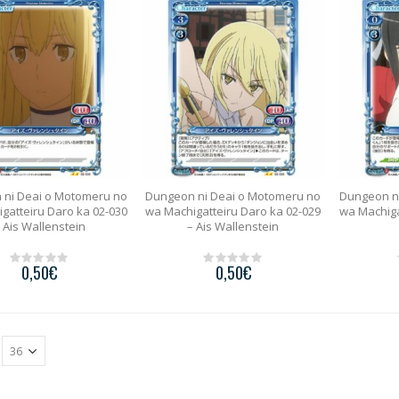
o
o
f
f
5
5
 ni Deai o Motomeru no
Dungeon ni Deai o Motomeru no
Dungeon n
gatteiru Daro ka 02-030
wa Machigatteiru Daro ka 02-029
wa Machiga
 Ais Wallenstein
– Ais Wallenstein
0,50
€
0,50
€
0
0
o
o
u
u
t
t
o
o
f
f
5
5