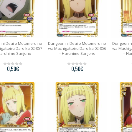
 ni Deai o Motomeru no
Dungeon ni Deai o Motomeru no
Dungeon n
gatteiru Daro ka 02-057
wa Machigatteiru Daro ka 02-056
wa Machiga
Haruhime Sanjono
– Haruhime Sanjono
– Ha
0,50
€
0,50
€
0
0
o
o
u
u
t
t
o
o
f
f
5
5