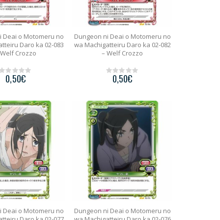
i Deai o Motomeru no
Dungeon ni Deai o Motomeru no
tteiru Daro ka 02-083
wa Machigatteiru Daro ka 02-082
 Welf Crozzo
– Welf Crozzo
0,50
€
0,50
€
0
0
o
o
u
u
t
t
o
o
f
f
5
5
i Deai o Motomeru no
Dungeon ni Deai o Motomeru no
tteiru Daro ka 02-077
wa Machigatteiru Daro ka 02-076