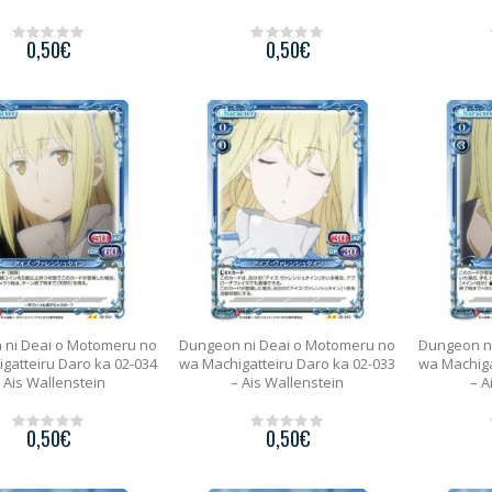
0,50
€
0,50
€
0
0
o
o
u
u
t
t
o
o
f
f
5
5
 ni Deai o Motomeru no
Dungeon ni Deai o Motomeru no
Dungeon n
gatteiru Daro ka 02-034
wa Machigatteiru Daro ka 02-033
wa Machiga
 Ais Wallenstein
– Ais Wallenstein
– A
0,50
€
0,50
€
0
0
o
o
u
u
t
t