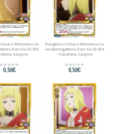
i Deai o Motomeru no
Dungeon ni Deai o Motomeru no
tteiru Daro ka 02-055
wa Machigatteiru Daro ka 02-054
ruhime Sanjono
– Haruhime Sanjono
0,50
€
0,50
€
0
0
o
o
u
u
t
t
o
o
f
f
5
5