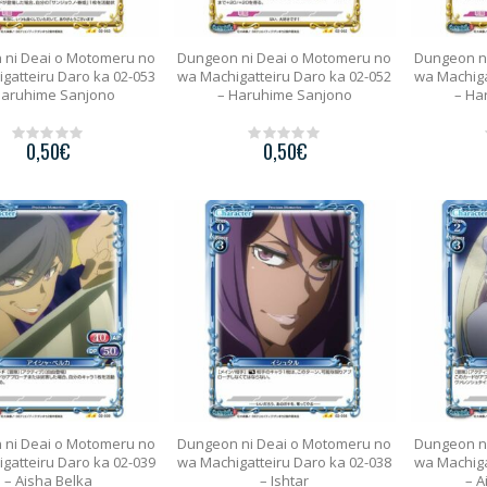
 ni Deai o Motomeru no
Dungeon ni Deai o Motomeru no
Dungeon n
gatteiru Daro ka 02-053
wa Machigatteiru Daro ka 02-052
wa Machiga
Haruhime Sanjono
– Haruhime Sanjono
– Ha
0,50
€
0,50
€
0
0
o
o
u
u
t
t
o
o
f
f
5
5
 ni Deai o Motomeru no
Dungeon ni Deai o Motomeru no
Dungeon n
gatteiru Daro ka 02-039
wa Machigatteiru Daro ka 02-038
wa Machiga
– Aisha Belka
– Ishtar
– A