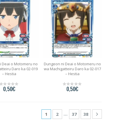
o
o
f
f
5
5
i Deai o Motomeru no
Dungeon ni Deai o Motomeru no
tteiru Daro ka 02-019
wa Machigatteiru Daro ka 02-017
– Hestia
– Hestia
0,50
€
0,50
€
0
0
o
o
u
u
t
t
o
o
f
f
5
5
…
1
2
37
38