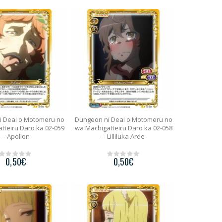
u
u
t
t
o
o
f
f
5
5
i Deai o Motomeru no
Dungeon ni Deai o Motomeru no
tteiru Daro ka 02-059
wa Machigatteiru Daro ka 02-058
– Apollon
– Lilliluka Arde
0,50
€
0,50
€
0
0
o
o
u
u
t
t
o
o
f
f
5
5