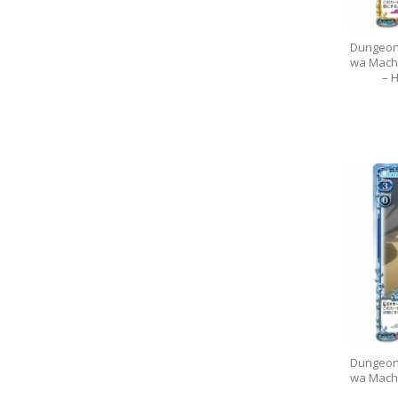
Dungeon
wa Machi
– 
Dungeon
wa Machi