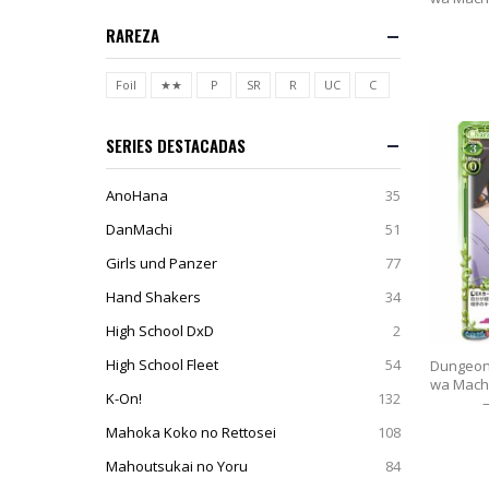
RAREZA
Foil
★★
P
SR
R
UC
C
SERIES DESTACADAS
AnoHana
35
DanMachi
51
Girls und Panzer
77
Hand Shakers
34
High School DxD
2
High School Fleet
54
Dungeon
wa Machi
K-On!
132
Mahoka Koko no Rettosei
108
Mahoutsukai no Yoru
84