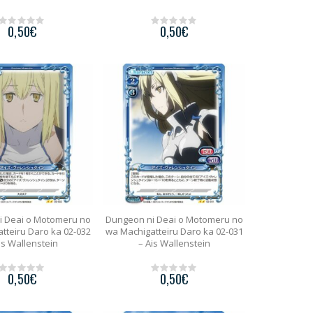
0,50
€
0,50
€
0
0
o
o
u
u
t
t
o
o
f
f
5
5
i Deai o Motomeru no
Dungeon ni Deai o Motomeru no
tteiru Daro ka 02-032
wa Machigatteiru Daro ka 02-031
is Wallenstein
– Ais Wallenstein
0,50
€
0,50
€
0
0
o
o
u
u
t
t