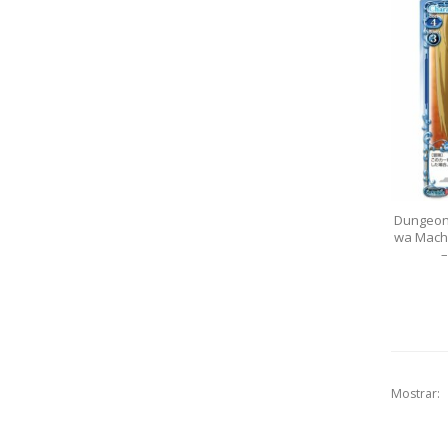
Dungeon
wa Machi
–
Mostrar: