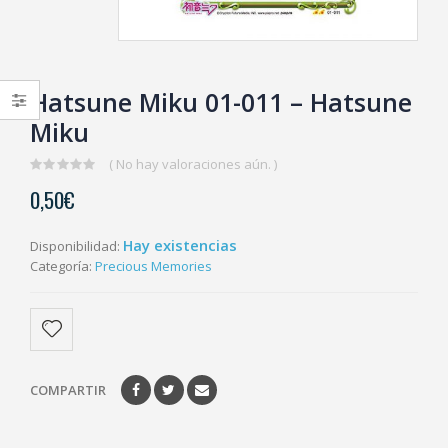
Hatsune Miku 01-011 – Hatsune
Miku
( No hay valoraciones aún. )
0
0,50
€
out
of
5
Hay existencias
Disponibilidad:
Categoría:
Precious Memories
COMPARTIR