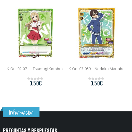
K-On! 02-071 – Tsumugi Kotobuki
K-On! 03-059 – Nodoka Manabe
K
0,50
€
0,50
€
0
0
o
o
u
u
t
t
o
o
f
f
5
5
Información
PREGUNTAS Y RESPUESTAS