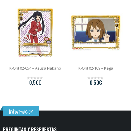
K-On! 02-054 – Azusa Nakano
K-On! 02-109 – Kega
0,50
€
0,50
€
0
0
o
o
u
u
t
t
o
o
f
f
5
5
Información
PREGUNTAS Y RESPUESTAS