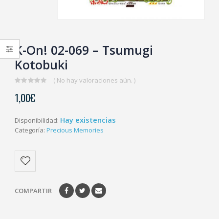
K-On! 02-069 – Tsumugi
Kotobuki
( No hay valoraciones aún. )
0
1,00
€
out
of
5
Hay existencias
Disponibilidad:
Categoría:
Precious Memories
COMPARTIR