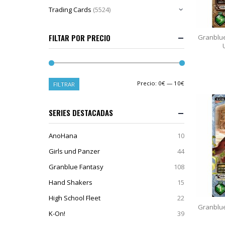
Trading Cards
(5524)
FILTAR POR PRECIO
Granblu
Precio:
0€
—
10€
FILTRAR
SERIES DESTACADAS
AnoHana
10
Girls und Panzer
44
Granblue Fantasy
108
Hand Shakers
15
High School Fleet
22
Granblu
K-On!
39