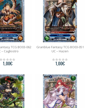
5
5
Fantasy TCG BO03-062
Granblue Fantasy TCG BO03-051
 – Cagliostro
UC – Hazen
1,00
€
1,00
€
0
0
o
o
u
u
t
t
o
o
f
f
5
5