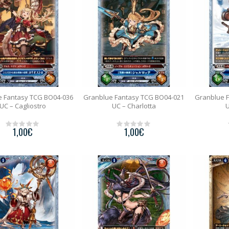
5
5
e Fantasy TCG BO04-036
Granblue Fantasy TCG BO04-021
Granblue 
UC – Cagliostro
UC – Charlotta
U
1,00
€
1,00
€
0
0
o
o
u
u
t
t
o
o
f
f
5
5