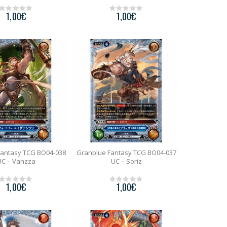
1,00
€
1,00
€
0
0
o
o
u
u
t
t
o
o
f
f
5
5
Fantasy TCG BO04-038
Granblue Fantasy TCG BO04-037
UC – Vanzza
UC – Soriz
1,00
€
1,00
€
0
0
o
o
u
u
t
t
o
o
f
f