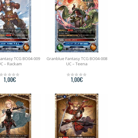
5
5
Fantasy TCG BO04-009
Granblue Fantasy TCG BO04-008
C – Rackam
UC – Teena
1,00
€
1,00
€
0
0
o
o
u
u
t
t
o
o
f
f
5
5