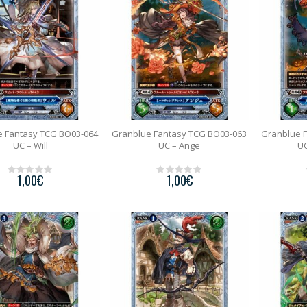
5
5
e Fantasy TCG BO03-064
Granblue Fantasy TCG BO03-063
Granblue 
UC – Will
UC – Ange
UC
1,00
€
1,00
€
0
0
o
o
u
u
t
t
o
o
f
f
5
5