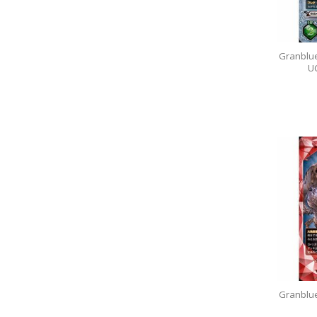
Granblu
U
Granblu