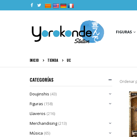
|
|
|
|
FIGURAS
INICIO
TIENDA
UC
CATEGORÍAS
Ordenar p
Doujinshis
(43)
Figuras
(158)
Llaveros
(216)
Merchandising
(213)
Música
(65)