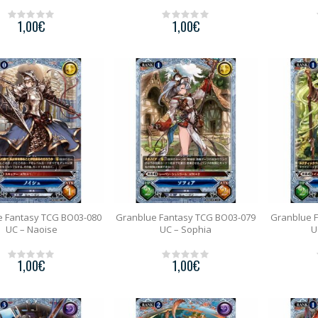
1,00
€
1,00
€
0
0
o
o
u
u
t
t
o
o
f
f
5
5
e Fantasy TCG BO03-080
Granblue Fantasy TCG BO03-079
Granblue 
UC – Naoise
UC – Sophia
U
1,00
€
1,00
€
0
0
o
o
u
u
t
t
o
o
f
f