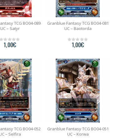
Fantasy TCG BO04-089
Granblue Fantasy TCG BO04-081
UC – Satyr
UC – Baotorda
1,00
€
1,00
€
0
0
o
o
u
u
t
t
o
o
f
f
5
5
Fantasy TCG BO04-052
Granblue Fantasy TCG BO04-051
UC – Selfira
UC – Korwa