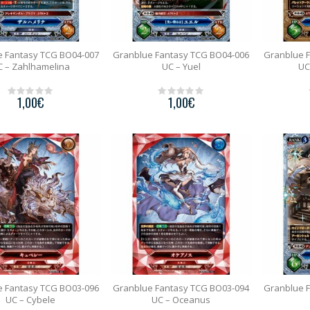
e Fantasy TCG BO04-007
Granblue Fantasy TCG BO04-006
Granblue 
C – Zahlhamelina
UC – Yuel
UC
1,00
€
1,00
€
0
0
o
o
u
u
t
t
o
o
f
f
5
5
e Fantasy TCG BO03-096
Granblue Fantasy TCG BO03-094
Granblue 
UC – Cybele
UC – Oceanus