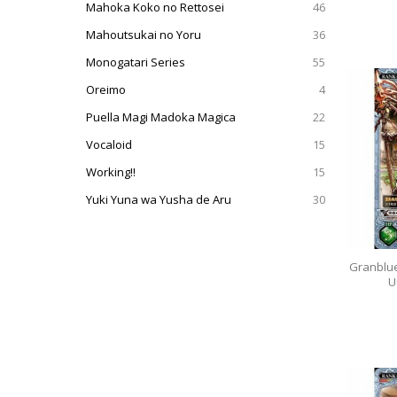
Mahoka Koko no Rettosei
46
Mahoutsukai no Yoru
36
Monogatari Series
55
Oreimo
4
Puella Magi Madoka Magica
22
Vocaloid
15
Working!!
15
Yuki Yuna wa Yusha de Aru
30
Granblu
U