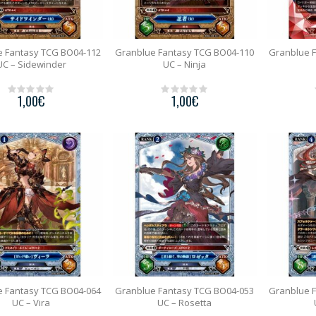
e Fantasy TCG BO04-112
Granblue Fantasy TCG BO04-110
Granblue 
UC – Sidewinder
UC – Ninja
1,00
€
1,00
€
0
0
o
o
u
u
t
t
o
o
f
f
5
5
e Fantasy TCG BO04-064
Granblue Fantasy TCG BO04-053
Granblue 
UC – Vira
UC – Rosetta