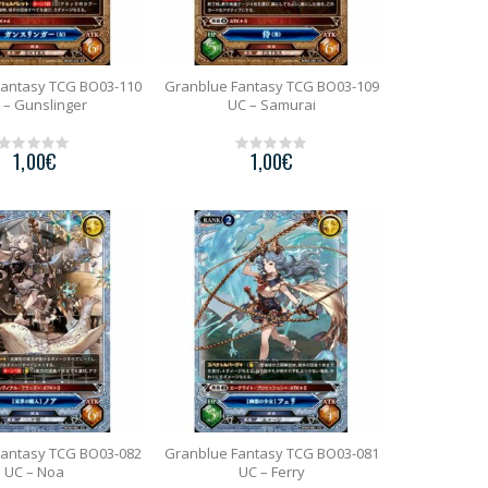
Fantasy TCG BO03-110
Granblue Fantasy TCG BO03-109
 – Gunslinger
UC – Samurai
1,00
€
1,00
€
0
0
o
o
u
u
t
t
o
o
f
f
5
5
Fantasy TCG BO03-082
Granblue Fantasy TCG BO03-081
UC – Noa
UC – Ferry