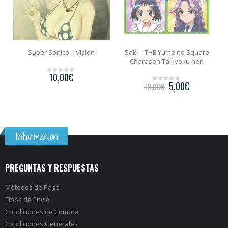
–
Super Sonico – Vision
Saki – THE Yume no Square
Charason Taikyoku hen
10,00
€
0
5,00
€
10,00
€
o
0
u
o
t
u
o
t
f
o
5
f
5
Información
PREGUNTAS Y RESPUESTAS
Métodos de Pago
Tipos de Envío
Condiciones de Compra
Condiciones Generales