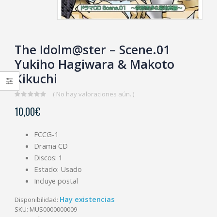
The Idolm@ster – Scene.01
Yukiho Hagiwara & Makoto
Kikuchi
( No hay valoraciones aún. )
0
10,00
€
out
of
5
FCCG-1
Drama CD
Discos: 1
Estado: Usado
Incluye postal
Hay existencias
Disponibilidad:
SKU:
MUS0000000009