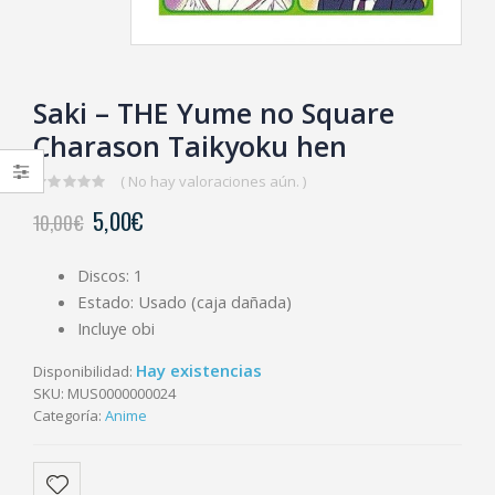
Saki – THE Yume no Square
Charason Taikyoku hen
( No hay valoraciones aún. )
0
5,00
€
10,00
€
out
of
5
Discos: 1
Estado: Usado (caja dañada)
Incluye obi
Hay existencias
Disponibilidad:
SKU:
MUS0000000024
Categoría:
Anime