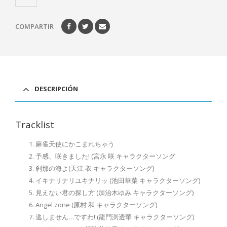
COMPARTIR
DESCRIPCIÓN
Tracklist
麻雀天使にかこまれちゃう
予感、咲きました! (宮永 咲 キャラクターソング
刹那の海よ(天江 衣 キャラクターソング)
イキナリナリユキナリッ (池田華菜 キャラクターソング)
見えない君の探し方 (加治木ゆみ キャラクターソング)
Angel zone (原村 和 キャラクターソング)
逃しません…ですわ! (龍門渕透華 キャラクターソング)