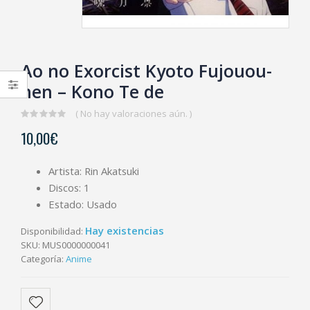
Ao no Exorcist Kyoto Fujouou-
hen – Kono Te de
( No hay valoraciones aún. )
0
10,00
€
out
of
5
Artista: Rin Akatsuki
Discos: 1
Estado: Usado
Hay existencias
Disponibilidad:
SKU:
MUS0000000041
Categoría:
Anime