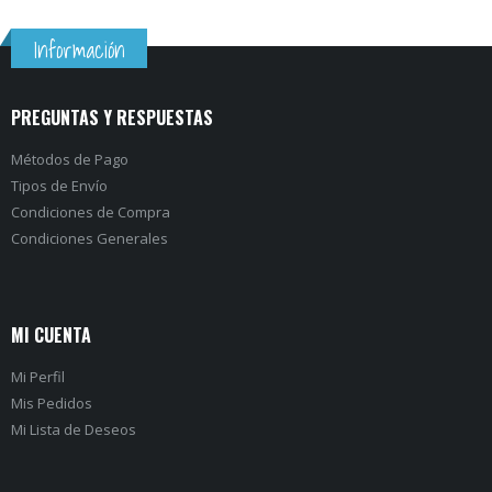
f
f
5
5
Información
PREGUNTAS Y RESPUESTAS
Métodos de Pago
Tipos de Envío
Condiciones de Compra
Condiciones Generales
MI CUENTA
Mi Perfil
Mis Pedidos
Mi Lista de Deseos