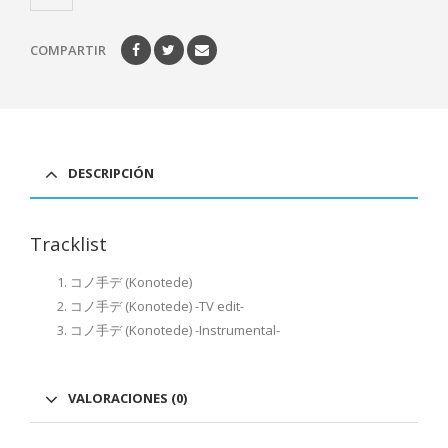
COMPARTIR
DESCRIPCIÓN
Tracklist
コノ手デ (Konotede)
コノ手デ (Konotede) -TV edit-
コノ手デ (Konotede) -Instrumental-
VALORACIONES (0)