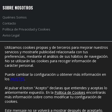
SOBRE NOSOTROS
Quiénes Somos
Contacto
Política de Privacidad
y
Cookies
Aviso Legal
Utilizamos cookies propias y de terceros para mejorar nuestros
servicios y mostrarle publicidad relacionada con tus
preferencias, mediante el análisis de sus hábitos de navegación.
PRÓXIMO EVENTO:
No se utilizarán las cookies para recoger información de
carácter personal.
Puede cambiar la configuración u obtener más información en
los
AJUSTES
.
© Yorokonde 2020. Todos los derechos reservados.
Al pulsar el boton "Acepto" declaras que entiendes y aceptas lo
anteriormente expuesto. En la
Politica de Cookies
encontrarás
más información sobre como modificar tu configuración de
cookies.
Este mensaje no se volverá a mostrar después de aceptarlo.