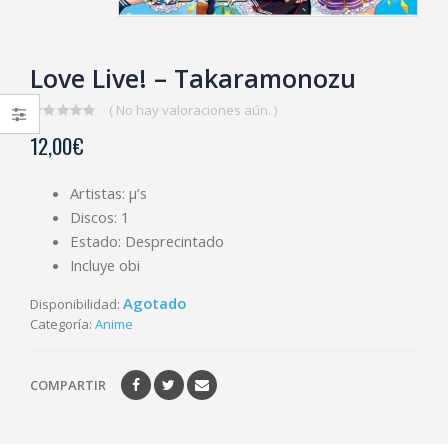
Love Live! – Takaramonozu
( No hay valoraciones aún. )
0
12,00
€
out
of
5
Artistas: μ’s
Discos: 1
Estado: Desprecintado
Incluye obi
Agotado
Disponibilidad:
Categoría:
Anime
COMPARTIR