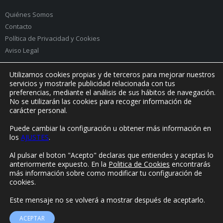
Quiénes Somos
Contacto
Política de Privacidad
y
Cookies
Aviso Legal
Utilizamos cookies propias y de terceros para mejorar nuestros
servicios y mostrarle publicidad relacionada con tus
preferencias, mediante el análisis de sus hábitos de navegación.
PRÓXIMO EVENTO:
No se utilizarán las cookies para recoger información de
carácter personal.
Puede cambiar la configuración u obtener más información en
los
AJUSTES
.
© Yorokonde 2020. Todos los derechos reservados.
Al pulsar el boton "Acepto" declaras que entiendes y aceptas lo
anteriormente expuesto. En la
Politica de Cookies
encontrarás
más información sobre como modificar tu configuración de
cookies.
Este mensaje no se volverá a mostrar después de aceptarlo.
ACEPTAR