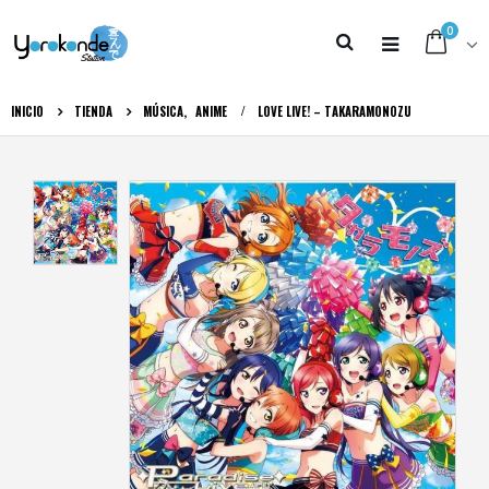
0
INICIO
TIENDA
MÚSICA
,
ANIME
LOVE LIVE! – TAKARAMONOZU