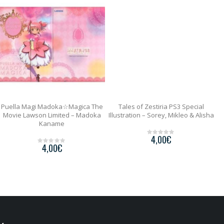
Puella Magi Madoka☆Magica The
Tales of Zestiria PS3 Special
Movie Lawson Limited – Madoka
Illustration – Sorey, Mikleo & Alisha
Kaname
4,00
€
0
4,00
€
o
0
u
o
t
u
o
t
f
o
5
f
5