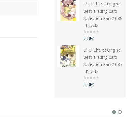
Di Gi Charat Original
o
f
5
Best Trading Card
Collection Part.2 088
- Puzzle
0
0,50
€
o
u
t
Di Gi Charat Original
o
f
5
Best Trading Card
Collection Part.2 087
- Puzzle
0
0,50
€
o
u
t
o
f
5