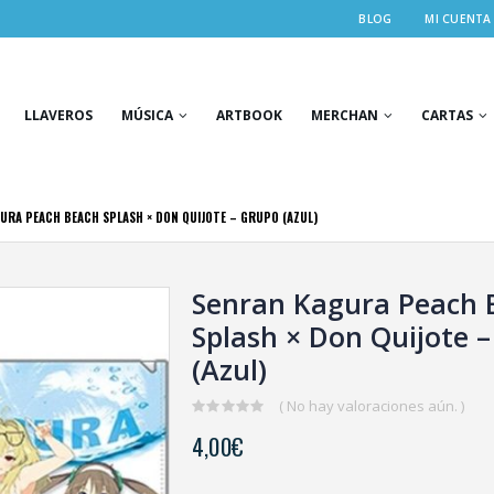
BLOG
MI CUENTA
LLAVEROS
MÚSICA
ARTBOOK
MERCHAN
CARTAS
URA PEACH BEACH SPLASH × DON QUIJOTE – GRUPO (AZUL)
Senran Kagura Peach 
Splash × Don Quijote 
(Azul)
( No hay valoraciones aún. )
0
4,00
€
out
of
5