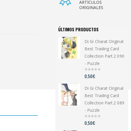
ARTÍCULOS
ORIGINALES
ÚLTIMOS PRODUCTOS
Di Gi Charat Original
Best Trading Card
Collection Part.2 090
- Puzzle
0
0,50
€
o
u
t
Di Gi Charat Original
o
f
5
Best Trading Card
Collection Part.2 089
- Puzzle
0
0,50
€
o
u
t