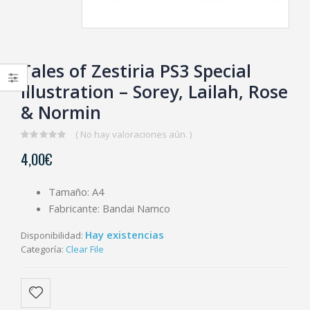
Tales of Zestiria PS3 Special
Illustration – Sorey, Lailah, Rose
& Normin
( No hay valoraciones aún. )
0
4,00
€
out
of
5
Tamaño: A4
Fabricante: Bandai Namco
Hay existencias
Disponibilidad:
Categoría:
Clear File