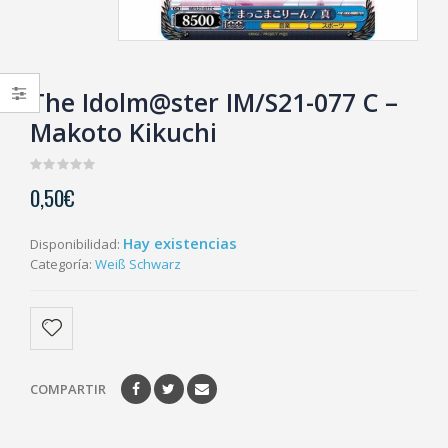
The Idolm@ster IM/S21-077 C –
Makoto Kikuchi
0
0,50
€
out
of
5
Hay existencias
Disponibilidad:
Categoría:
Weiß Schwarz
COMPARTIR