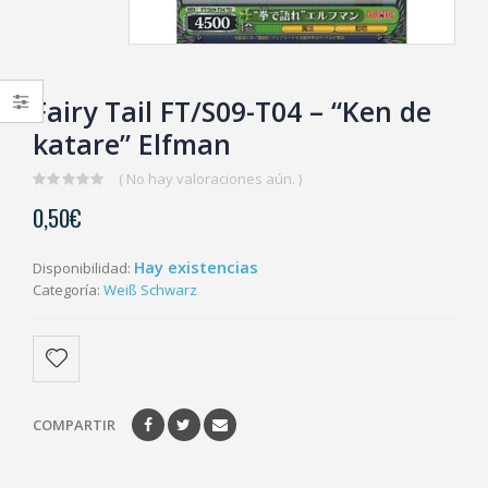
Fairy Tail FT/S09-T04 – “Ken de
katare” Elfman
( No hay valoraciones aún. )
0
0,50
€
out
of
5
Hay existencias
Disponibilidad:
Categoría:
Weiß Schwarz
COMPARTIR