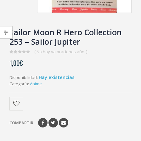
Sailor Moon R Hero Collection
253 – Sailor Jupiter
( No hay valoraciones aún. )
0
1,00
€
out
of
5
Hay existencias
Disponibilidad:
Categoría:
Anime
COMPARTIR