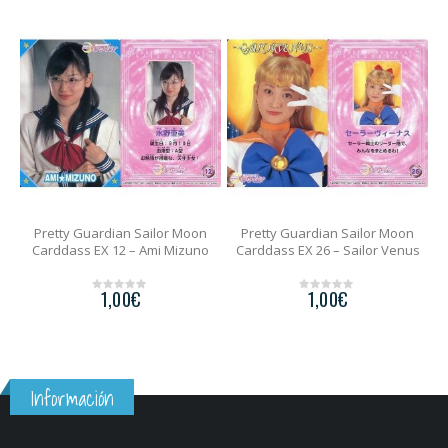
Pretty Guardian Sailor Moon
Pretty Guardian Sailor Moon
s
Carddass EX 12 – Ami Mizuno
Carddass EX 26 – Sailor Venus
1,00
€
1,00
€
0
0
o
o
u
u
t
t
o
o
f
f
5
5
Información