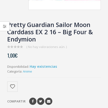
Pretty Guardian Sailor Moon
Carddass EX 2 16 – Big Four &
Endymion
( No hay valoraciones aún. )
0
1,00
€
out
of
5
Hay existencias
Disponibilidad:
Categoría:
Anime
COMPARTIR