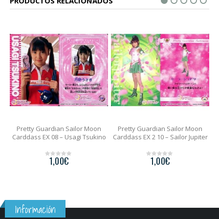
PRODUCTOS RELACIONADOS
Pretty Guardian Sailor Moon
Pretty Guardian Sailor Moon
s
Carddass EX 08 – Usagi Tsukino
Carddass EX 2 10 – Sailor Jupiter
1,00
€
1,00
€
0
0
o
o
u
u
t
t
o
o
f
f
5
5
Información