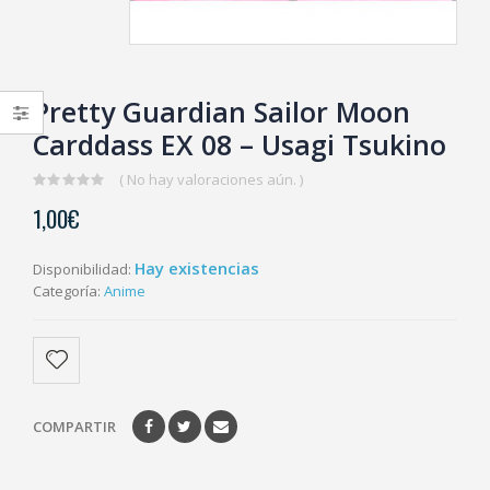
Pretty Guardian Sailor Moon
Carddass EX 08 – Usagi Tsukino
( No hay valoraciones aún. )
0
1,00
€
out
of
5
Hay existencias
Disponibilidad:
Categoría:
Anime
COMPARTIR