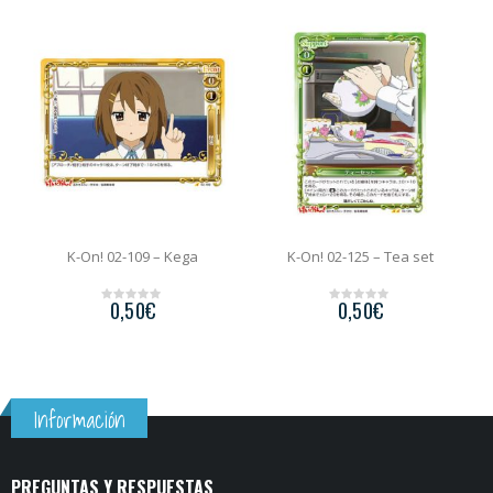
ki
K-On! 02-109 – Kega
K-On! 02-125 – Tea set
0,50
€
0,50
€
0
0
o
o
u
u
t
t
o
o
f
f
5
5
Información
PREGUNTAS Y RESPUESTAS