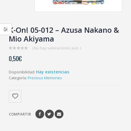
K-On! 05-012 – Azusa Nakano &
Mio Akiyama
( No hay valoraciones aún. )
0
0,50
€
out
of
5
Hay existencias
Disponibilidad:
Categoría:
Precious Memories
COMPARTIR