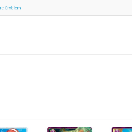
ire Emblem
N