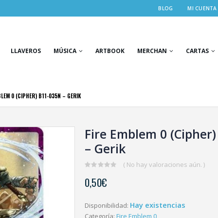
BLOG
MI CUENTA
LLAVEROS
MÚSICA
ARTBOOK
MERCHAN
CARTAS
BLEM 0 (CIPHER) B11-035N – GERIK
Fire Emblem 0 (Cipher
– Gerik
( No hay valoraciones aún. )
0
0,50
€
out
of
5
Hay existencias
Disponibilidad:
Categoría:
Fire Emblem 0