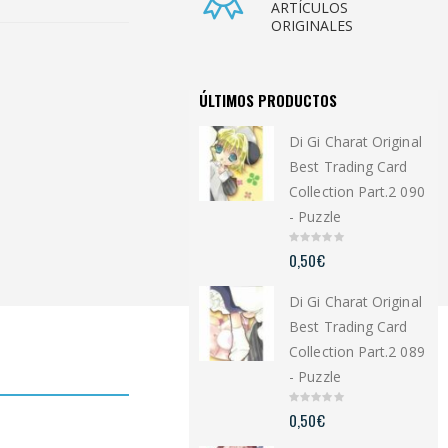
ARTÍCULOS
ORIGINALES
ÚLTIMOS PRODUCTOS
Di Gi Charat Original
Best Trading Card
Collection Part.2 090
- Puzzle
0
0,50
€
o
u
t
Di Gi Charat Original
o
f
5
Best Trading Card
Collection Part.2 089
- Puzzle
0
0,50
€
o
u
t