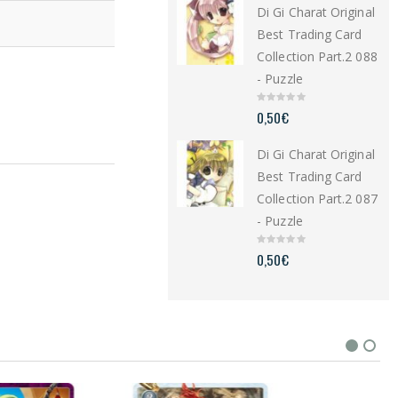
Di Gi Charat Original
o
f
5
Best Trading Card
Collection Part.2 088
- Puzzle
0
0,50
€
o
u
t
Di Gi Charat Original
o
f
5
Best Trading Card
Collection Part.2 087
- Puzzle
0
0,50
€
o
u
t
o
f
5