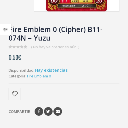
Fire Emblem 0 (Cipher) B11-
074N – Yuzu
( No hay valoraciones aún. )
0
0,50
€
out
of
5
Hay existencias
Disponibilidad:
Categoría:
Fire Emblem 0
COMPARTIR