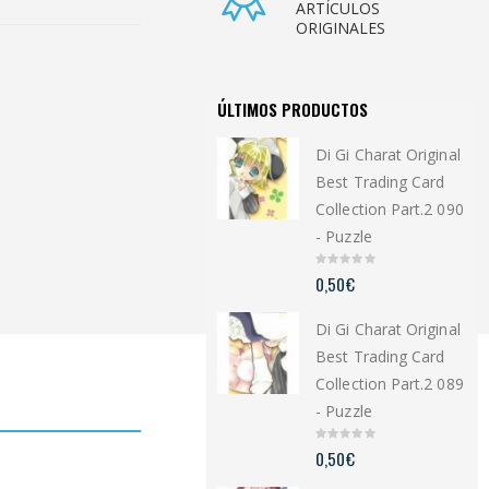
ARTÍCULOS
ORIGINALES
ÚLTIMOS PRODUCTOS
Di Gi Charat Original
Best Trading Card
Collection Part.2 090
- Puzzle
0
0,50
€
o
u
t
Di Gi Charat Original
o
f
5
Best Trading Card
Collection Part.2 089
- Puzzle
0
0,50
€
o
u
t