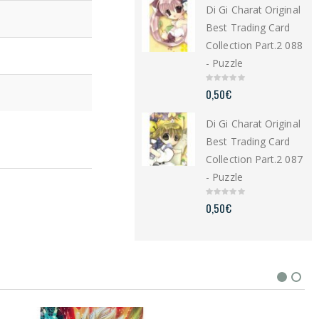
Di Gi Charat Original
o
f
5
Best Trading Card
Collection Part.2 088
- Puzzle
0
0,50
€
o
u
t
Di Gi Charat Original
o
f
5
Best Trading Card
Collection Part.2 087
- Puzzle
0
0,50
€
o
u
t
o
f
5