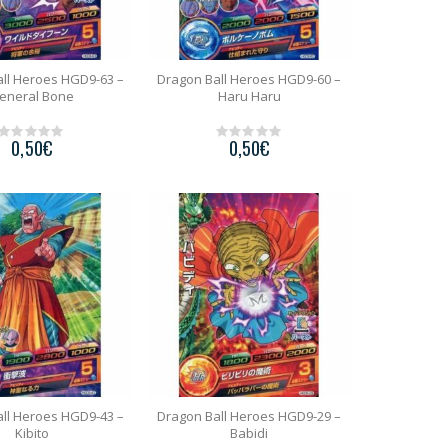
ll Heroes HGD9-63 –
Dragon Ball Heroes HGD9-60 –
eneral Bone
Haru Haru
0,50
€
0,50
€
0
0
o
o
u
u
t
t
o
o
f
f
5
5
ll Heroes HGD9-43 –
Dragon Ball Heroes HGD9-29 –
Kibito
Babidi