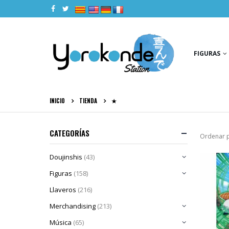
|
|
|
|
FIGURAS
INICIO
TIENDA
★
CATEGORÍAS
Ordenar p
Doujinshis
(43)
Figuras
(158)
Llaveros
(216)
Merchandising
(213)
Música
(65)