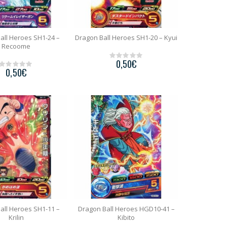
all Heroes SH1-24 –
Dragon Ball Heroes SH1-20 – Kyui
Recoome
0,50
€
0
0,50
€
o
0
u
o
t
u
o
t
f
o
5
f
5
all Heroes SH1-11 –
Dragon Ball Heroes HGD10-41 –
Krilin
Kibito