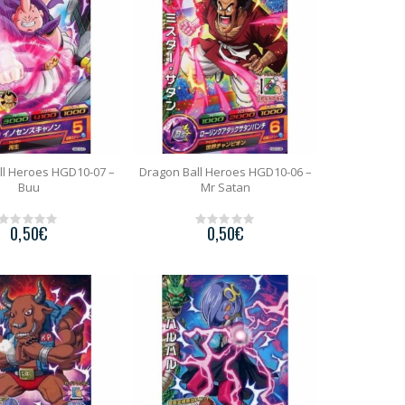
5
5
ll Heroes HGD10-07 –
Dragon Ball Heroes HGD10-06 –
Buu
Mr Satan
0,50
€
0,50
€
0
0
o
o
u
u
t
t
o
o
f
f
5
5