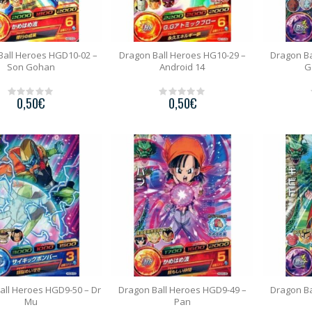
Ball Heroes HGD10-02 –
Dragon Ball Heroes HG10-29 –
Dragon Ba
Son Gohan
Android 14
G
0,50
€
0,50
€
0
0
o
o
u
u
t
t
o
o
f
f
5
5
all Heroes HGD9-50 – Dr
Dragon Ball Heroes HGD9-49 –
Dragon Ba
Mu
Pan