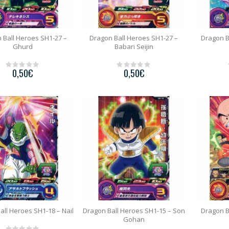
 Ball Heroes SH1-27 –
Dragon Ball Heroes SH1-27 –
Dragon B
Ghurd
Babari Seijin
0,50
€
0,50
€
0
0
o
o
u
u
t
t
o
o
f
f
5
5
all Heroes SH1-18 – Nail
Dragon Ball Heroes SH1-15 – Son
Dragon B
Gohan