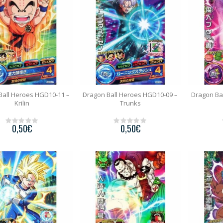
5
5
Ball Heroes HGD10-11 –
Dragon Ball Heroes HGD10-09 –
Dragon Ba
Krilin
Trunks
0,50
€
0,50
€
0
0
o
o
u
u
t
t
o
o
f
f
5
5