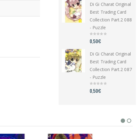
Di Gi Charat Original
o
f
5
Best Trading Card
Collection Part.2 088
- Puzzle
0
0,50
€
o
u
t
Di Gi Charat Original
o
f
5
Best Trading Card
Collection Part.2 087
- Puzzle
0
0,50
€
o
u
t
o
f
5