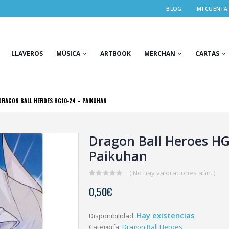
BLOG
MI CUENTA
LLAVEROS
MÚSICA
ARTBOOK
MERCHAN
CARTAS
DRAGON BALL HEROES HG10-24 – PAIKUHAN
Dragon Ball Heroes HG
Paikuhan
( No hay valoraciones aún. )
0
0,50
€
out
of
5
Hay existencias
Disponibilidad:
Categoría:
Dragon Ball Heroes