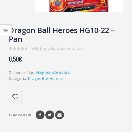
Dragon Ball Heroes HG10-22 –
Pan
( No hay valoraciones aún. )
0
0,50
€
out
of
5
Hay existencias
Disponibilidad:
Categoría:
Dragon Ball Heroes
COMPARTIR