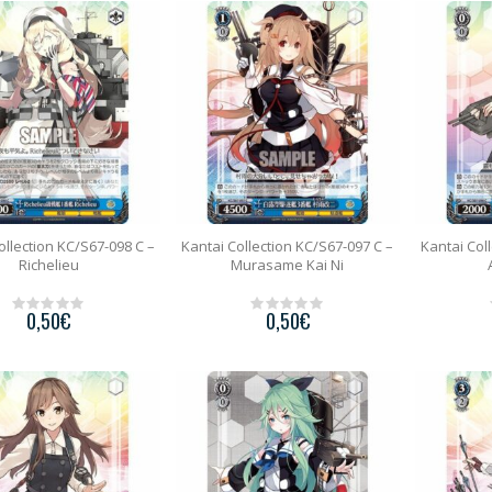
o
o
f
f
5
5
ollection KC/S67-098 C –
Kantai Collection KC/S67-097 C –
Kantai Col
Richelieu
Murasame Kai Ni
0,50
€
0,50
€
0
0
o
o
u
u
t
t
o
o
f
f
5
5