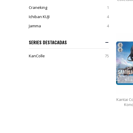
Craneking
1
Ichiban KUJI
4
Jamma
4
SERIES DESTACADAS
KanColle
75
Kantai Co
Kono 