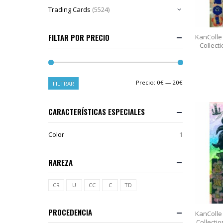
Trading Cards
(5524)
FILTAR POR PRECIO
KanColle
Collecti
Precio:
0€
—
20€
FILTRAR
CARACTERÍSTICAS ESPECIALES
Color
1
RAREZA
CR
U
CC
C
TD
PROCEDENCIA
KanColle
Collectio