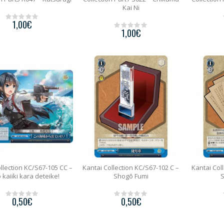
Kai Ni
1,00
€
0
1,00
€
o
0
u
o
t
u
o
t
f
o
5
f
5
llection KC/S67-105 CC –
Kantai Collection KC/S67-102 C –
Kantai Col
kaiiki kara deteike!
Shogō Fumi
S
0,50
€
0,50
€
0
0
o
o
u
u
t
t