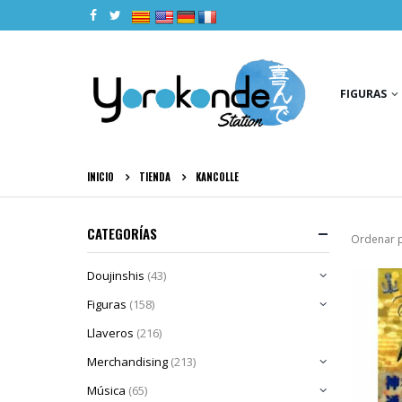
|
|
|
|
FIGURAS
INICIO
TIENDA
KANCOLLE
CATEGORÍAS
Ordenar p
Doujinshis
(43)
Figuras
(158)
Llaveros
(216)
Merchandising
(213)
Música
(65)