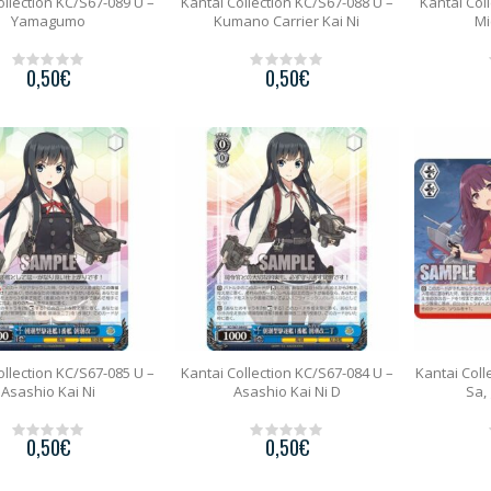
ollection KC/S67-089 U –
Kantai Collection KC/S67-088 U –
Kantai Col
Yamagumo
Kumano Carrier Kai Ni
Mi
0,50
€
0,50
€
0
0
o
o
u
u
t
t
o
o
f
f
5
5
ollection KC/S67-085 U –
Kantai Collection KC/S67-084 U –
Kantai Coll
Asashio Kai Ni
Asashio Kai Ni D
Sa,
0,50
€
0,50
€
0
0
o
o
u
u