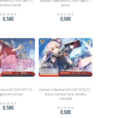
lection KC/S67-087 U –
Kantai Collection KC/S67-086 U –
chishio Kai Ni
Jervis
0,50
€
0,50
€
0
0
o
o
u
u
t
t
o
o
f
f
5
5
ection KC/S67-071 CC –
Kantai Collection KC/S67-070 CC –
 gassen yoi yo!
Kaiso sareta Yura, amaku
minaide
0,50
€
0
0,50
€
o
0
u
o