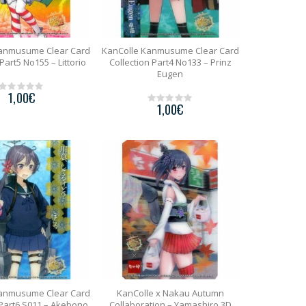
Kanmusume Clear Card
KanColle Kanmusume Clear Card
 Part5 No155 – Littorio
Collection Part4 No133 – Prinz
Eugen
1,00
€
0
1,00
€
o
0
u
o
t
u
o
t
f
o
5
f
5
Kanmusume Clear Card
KanColle x Nakau Autumn
 Part6 S011 – Akebono
Collaboration – Yamashiro 3D