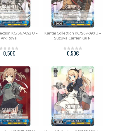
lection KC/S67-092 U –
Kantai Collection KC/S67-090 U –
Ark Royal
Suzuya Carrier Kai Ni
0,50
€
0,50
€
0
0
o
o
u
u
t
t
o
o
f
f
5
5