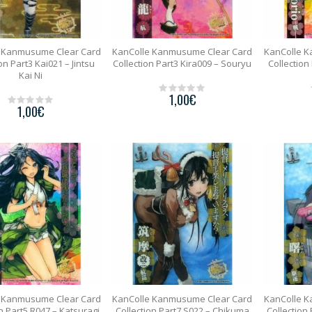
 Kanmusume Clear Card
KanColle Kanmusume Clear Card
KanColle 
on Part3 Kai021 – Jintsu
Collection Part3 Kira009 – Souryu
Collection
Kai Ni
1,00
€
0
1,00
€
o
0
u
o
t
u
o
t
f
o
5
f
5
 Kanmusume Clear Card
KanColle Kanmusume Clear Card
KanColle 
n Part5 R047 – Katsuragi
Collection Part7 S022 – Chikuma
Collection