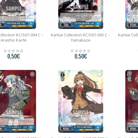
ollection KC/S67-094 C –
Kantai Collection KC/S67-093 C –
Kantai Col
Arashio Kai Ni
Yamakaze
0,50
€
0,50
€
0
0
o
o
u
u
t
t
o
o
f
f
5
5