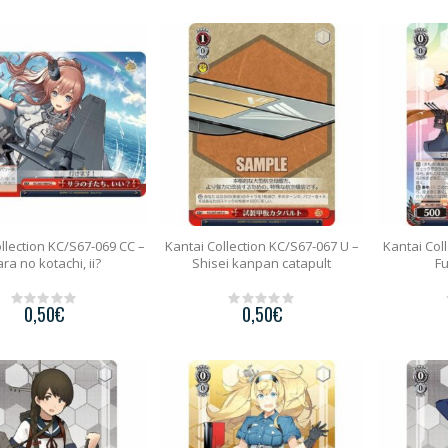
t
t
o
o
f
f
5
5
llection KC/S67-069 CC –
Kantai Collection KC/S67-067 U –
Kantai Col
ra no kotachi, ii?
Shisei kanpan catapult
Fu
0,50
€
0,50
€
0
0
o
o
u
u
t
t
o
o
f
f
5
5