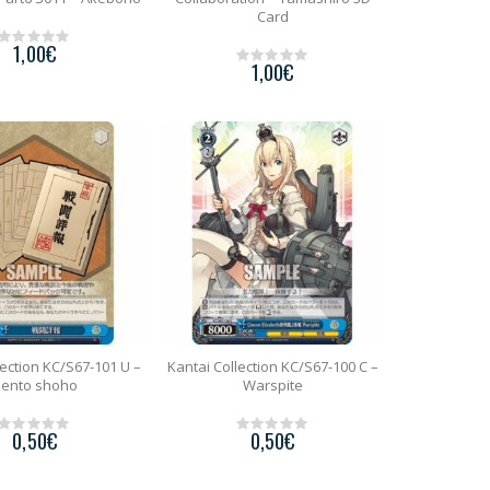
Card
1,00
€
0
1,00
€
o
0
u
o
t
u
o
t
f
o
5
f
5
lection KC/S67-101 U –
Kantai Collection KC/S67-100 C –
ento shoho
Warspite
0,50
€
0,50
€
0
0
o
o
u
u
t
t