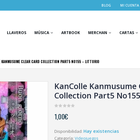
BLOG
MI CUENTA
LLAVEROS
MÚSICA
ARTBOOK
MERCHAN
CARTAS
 KANMUSUME CLEAR CARD COLLECTION PART5 NO155 – LITTORIO
KanColle Kanmusume C
Collection Part5 No155 
0
1,00
€
out
of
5
Hay existencias
Disponibilidad:
Categoría:
Videojuegos