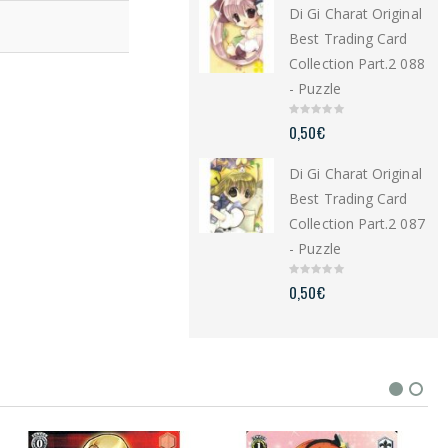
Di Gi Charat Original
o
f
5
Best Trading Card
Collection Part.2 088
- Puzzle
0
0,50
€
o
u
t
Di Gi Charat Original
o
f
5
Best Trading Card
Collection Part.2 087
- Puzzle
0
0,50
€
o
u
t
o
f
5