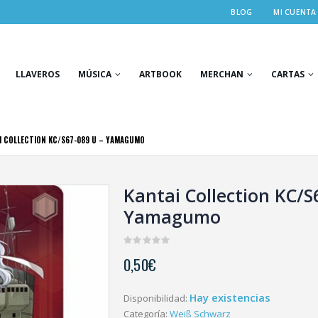
BLOG
MI CUENTA
LLAVEROS
MÚSICA
ARTBOOK
MERCHAN
CARTAS
I COLLECTION KC/S67-089 U – YAMAGUMO
Kantai Collection KC/S
Yamagumo
0
0,50
€
out
of
5
Hay existencias
Disponibilidad:
Categoría:
Weiß Schwarz