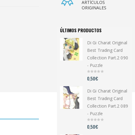
ARTÍCULOS
ORIGINALES
ÚLTIMOS PRODUCTOS
Di Gi Charat Original
Best Trading Card
Collection Part.2 090
- Puzzle
0
0,50
€
o
u
t
Di Gi Charat Original
o
f
5
Best Trading Card
Collection Part.2 089
- Puzzle
0
0,50
€
o
u
t