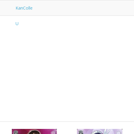
KanColle
U