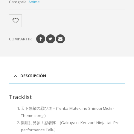
Categoría:
Anime
COMPARTIR
DESCRIPCIÓN
Tracklist
天下無敵の忍び道 – (Tenka Muteki no Shinobi Michi -
Theme song-)
楽屋に見参！忍者隊 – (Gakuya ni Kenzan! Ninja-tai -Pre-
performance Talk-)