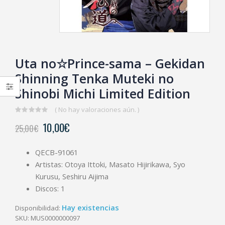
Uta no☆Prince-sama – Gekidan
Shinning Tenka Muteki no
Shinobi Michi Limited Edition
( No hay valoraciones aún. )
0
10,00
€
25,00
€
out
of
5
QECB-91061
Artistas: Otoya Ittoki, Masato Hijirikawa, Syo
Kurusu, Seshiru Aijima
Discos: 1
Hay existencias
Disponibilidad:
SKU:
MUS0000000097