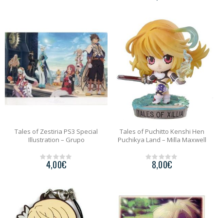
u
o
t
u
o
t
f
o
5
f
5
Tales of Zestiria PS3 Special
Tales of Puchitto Kenshi Hen
Illustration – Grupo
Puchikya Land – Milla Maxwell
4,00
€
8,00
€
0
0
o
o
u
u
t
t
o
o
f
f
5
5