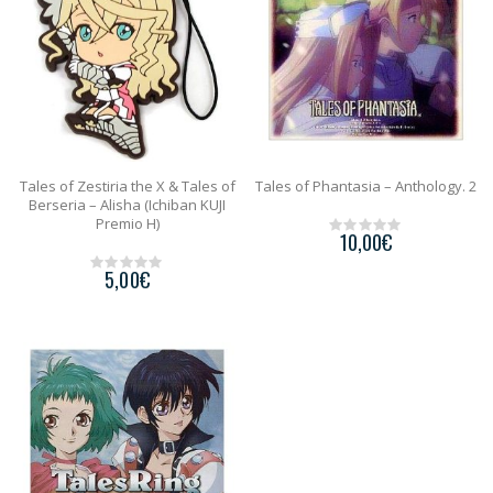
Tales of Zestiria the X & Tales of
Tales of Phantasia – Anthology. 2
Berseria – Alisha (Ichiban KUJI
Premio H)
10,00
€
0
o
5,00
€
u
0
t
o
o
u
f
t
5
o
f
5