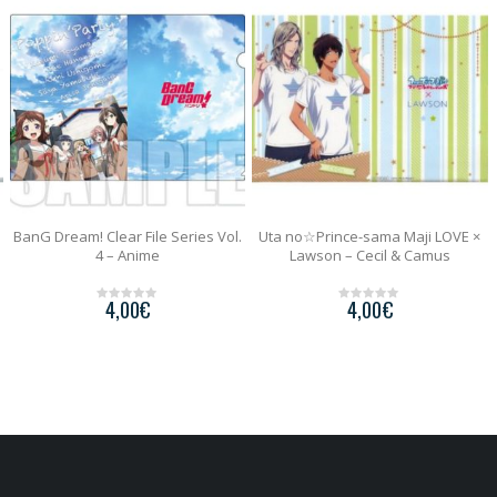
BanG Dream! Clear File Series Vol.
Uta no☆Prince-sama Maji LOVE ×
4 – Anime
Lawson – Cecil & Camus
4,00
€
4,00
€
0
0
o
o
u
u
t
t
o
o
f
f
5
5