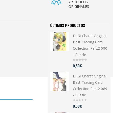
ARTÍCULOS
ORIGINALES
ÚLTIMOS PRODUCTOS
Di Gi Charat Original
Best Trading Card
Collection Part.2 090
- Puzzle
0
0,50
€
o
u
t
Di Gi Charat Original
o
f
5
Best Trading Card
Collection Part.2 089
- Puzzle
0
0,50
€
o
u
t