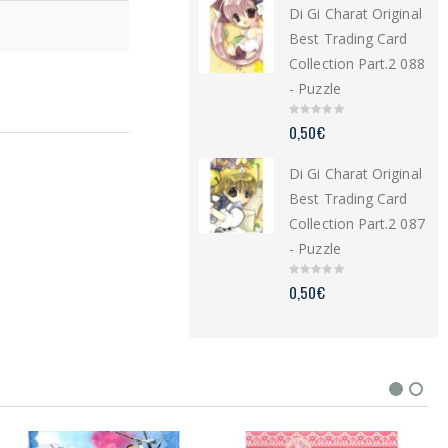
Di Gi Charat Original
o
f
5
Best Trading Card
Collection Part.2 088
- Puzzle
0
0,50
€
o
u
t
Di Gi Charat Original
o
f
5
Best Trading Card
Collection Part.2 087
- Puzzle
0
0,50
€
o
u
t
o
f
5