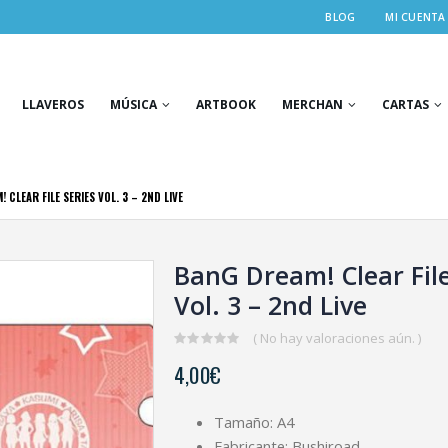
BLOG
MI CUENTA
LLAVEROS
MÚSICA
ARTBOOK
MERCHAN
CARTAS
 CLEAR FILE SERIES VOL. 3 – 2ND LIVE
BanG Dream! Clear File
Vol. 3 – 2nd Live
( No hay valoraciones aún. )
0
4,00
€
out
of
5
Tamaño: A4
Fabricante: Bushiroad