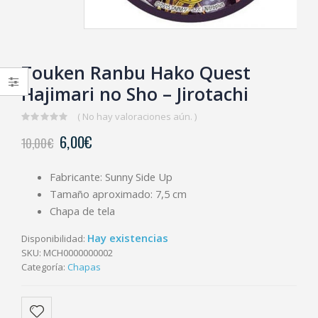
Touken Ranbu Hako Quest
Hajimari no Sho – Jirotachi
( No hay valoraciones aún. )
0
6,00
€
10,00
€
out
of
5
Fabricante: Sunny Side Up
Tamaño aproximado: 7,5 cm
Chapa de tela
Hay existencias
Disponibilidad:
SKU:
MCH0000000002
Categoría:
Chapas