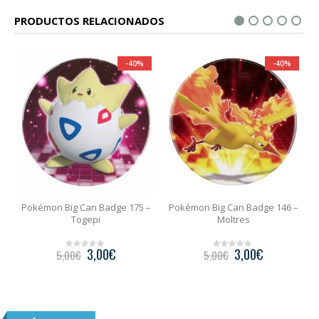
PRODUCTOS RELACIONADOS
-40%
-40%
an Badge 175 –
Pokémon Big Can Badge 146 –
Pokémon Big Can Ba
gepi
Moltres
Bellossom
3,00
€
3,00
€
3,00
5,00
€
5,00
€
0
0
o
o
u
u
t
t
o
o
f
f
5
5