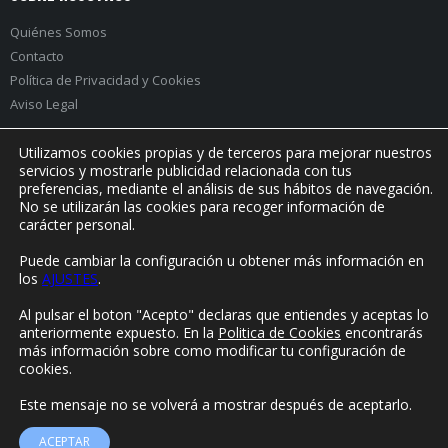
Quiénes Somos
Contacto
Política de Privacidad
y
Cookies
Aviso Legal
Utilizamos cookies propias y de terceros para mejorar nuestros
servicios y mostrarle publicidad relacionada con tus
preferencias, mediante el análisis de sus hábitos de navegación.
PRÓXIMO EVENTO:
No se utilizarán las cookies para recoger información de
carácter personal.
Puede cambiar la configuración u obtener más información en
los
AJUSTES
.
© Yorokonde 2020. Todos los derechos reservados.
Al pulsar el boton "Acepto" declaras que entiendes y aceptas lo
anteriormente expuesto. En la
Politica de Cookies
encontrarás
más información sobre como modificar tu configuración de
cookies.
Este mensaje no se volverá a mostrar después de aceptarlo.
ACEPTAR