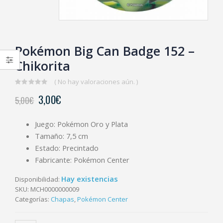
Pokémon Big Can Badge 152 –
Chikorita
( No hay valoraciones aún. )
0
3,00
€
5,00
€
out
of
5
Juego: Pokémon Oro y Plata
Tamaño: 7,5 cm
Estado: Precintado
Fabricante: Pokémon Center
Hay existencias
Disponibilidad:
SKU:
MCH0000000009
Categorías:
Chapas
,
Pokémon Center