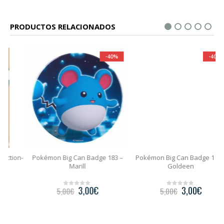
PRODUCTOS RELACIONADOS
-40%
-40%
n-
Pokémon Big Can Badge 183 –
Pokémon Big Can Badge 118 –
P
Marill
Goldeen
3,00
€
3,00
€
5,00
€
5,00
€
0
0
o
o
u
u
t
t
o
o
f
f