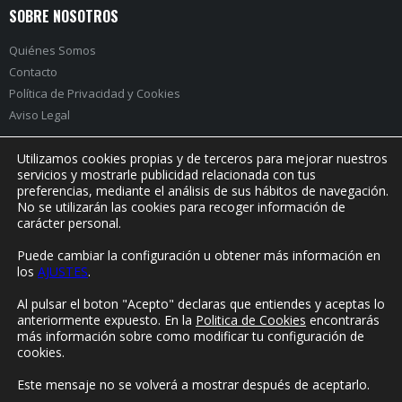
SOBRE NOSOTROS
Quiénes Somos
Contacto
Política de Privacidad
y
Cookies
Aviso Legal
Utilizamos cookies propias y de terceros para mejorar nuestros
servicios y mostrarle publicidad relacionada con tus
preferencias, mediante el análisis de sus hábitos de navegación.
PRÓXIMO EVENTO:
No se utilizarán las cookies para recoger información de
carácter personal.
Puede cambiar la configuración u obtener más información en
los
AJUSTES
.
© Yorokonde 2020. Todos los derechos reservados.
Al pulsar el boton "Acepto" declaras que entiendes y aceptas lo
anteriormente expuesto. En la
Politica de Cookies
encontrarás
más información sobre como modificar tu configuración de
cookies.
Este mensaje no se volverá a mostrar después de aceptarlo.