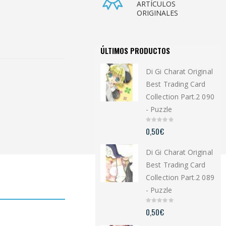
ARTÍCULOS
ORIGINALES
ÚLTIMOS PRODUCTOS
Di Gi Charat Original
Best Trading Card
Collection Part.2 090
- Puzzle
0
0,50
€
o
u
t
Di Gi Charat Original
o
f
5
Best Trading Card
Collection Part.2 089
- Puzzle
0
0,50
€
o
u
t