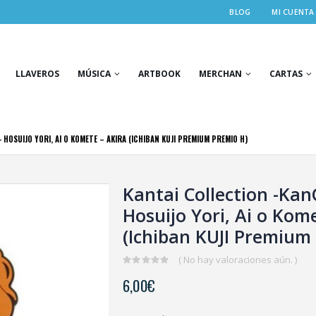
BLOG
MI CUENTA
LLAVEROS
MÚSICA
ARTBOOK
MERCHAN
CARTAS
 HOSUIJO YORI, AI O KOMETE – AKIRA (ICHIBAN KUJI PREMIUM PREMIO H)
Kantai Collection -Kan
Hosuijo Yori, Ai o Kom
(Ichiban KUJI Premium
( No hay valoraciones aún. )
0
6,00
€
out
of
5