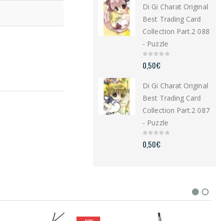
Di Gi Charat Original
o
f
5
Best Trading Card
Collection Part.2 088
- Puzzle
0
0,50
€
o
u
t
Di Gi Charat Original
o
f
5
Best Trading Card
Collection Part.2 087
- Puzzle
0
0,50
€
o
u
t
o
f
5