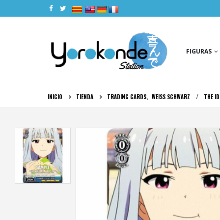
|
|
|
|
FIGURAS
INICIO
TIENDA
TRADING CARDS
,
WEISS SCHWARZ
THE I