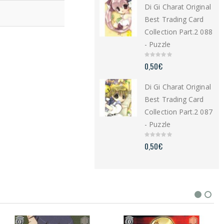
Di Gi Charat Original
o
f
5
Best Trading Card
Collection Part.2 088
- Puzzle
0
0,50
€
o
u
t
Di Gi Charat Original
o
f
5
Best Trading Card
Collection Part.2 087
- Puzzle
0
0,50
€
o
u
t
o
f
5