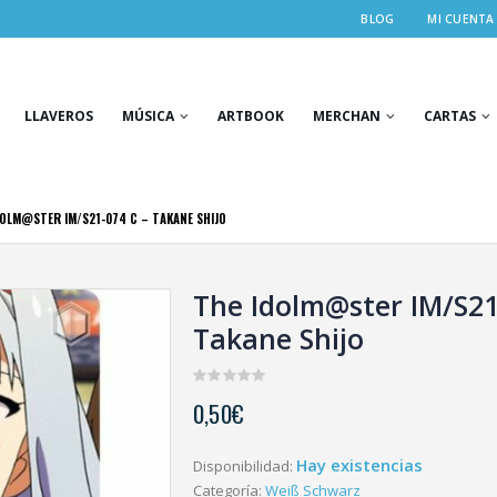
BLOG
MI CUENTA
LLAVEROS
MÚSICA
ARTBOOK
MERCHAN
CARTAS
DOLM@STER IM/S21-074 C – TAKANE SHIJO
The Idolm@ster IM/S21
Takane Shijo
0
0,50
€
out
of
5
Hay existencias
Disponibilidad:
Categoría:
Weiß Schwarz