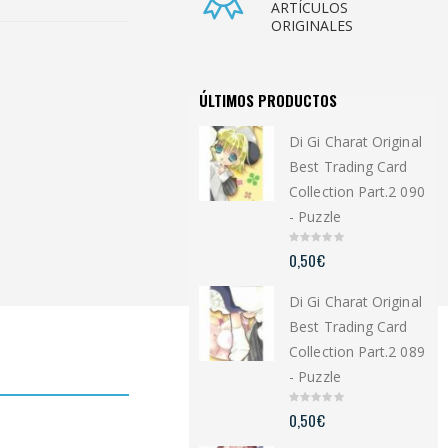
ARTÍCULOS
ORIGINALES
ÚLTIMOS PRODUCTOS
Di Gi Charat Original
Best Trading Card
Collection Part.2 090
- Puzzle
0
0,50
€
o
u
t
Di Gi Charat Original
o
f
5
Best Trading Card
Collection Part.2 089
- Puzzle
0
0,50
€
o
u
t