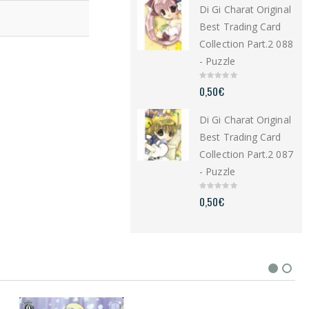
Di Gi Charat Original
o
f
5
Best Trading Card
Collection Part.2 088
- Puzzle
0
0,50
€
o
u
t
Di Gi Charat Original
o
f
5
Best Trading Card
Collection Part.2 087
- Puzzle
0
0,50
€
o
u
t
o
f
5