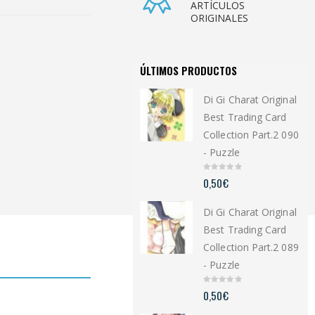
ARTÍCULOS
ORIGINALES
ÚLTIMOS PRODUCTOS
Di Gi Charat Original
Best Trading Card
Collection Part.2 090
- Puzzle
0
0,50
€
o
u
t
Di Gi Charat Original
o
f
5
Best Trading Card
Collection Part.2 089
- Puzzle
0
0,50
€
o
u
t