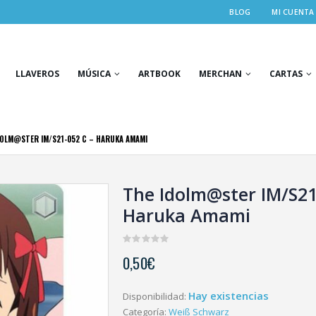
BLOG
MI CUENTA
LLAVEROS
MÚSICA
ARTBOOK
MERCHAN
CARTAS
DOLM@STER IM/S21-052 C – HARUKA AMAMI
The Idolm@ster IM/S21
Haruka Amami
0
0,50
€
out
of
5
Hay existencias
Disponibilidad:
Categoría:
Weiß Schwarz