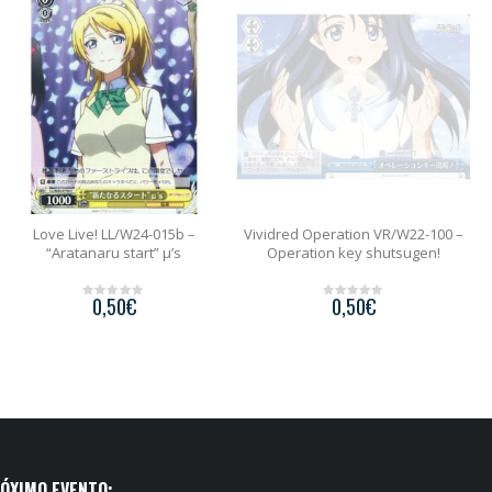
Love Live! LL/W24-015b –
Vividred Operation VR/W22-100 –
S
“Aratanaru start” μ’s
Operation key shutsugen!
0,50
€
0,50
€
0
0
o
o
u
u
t
t
o
o
f
f
5
5
ÓXIMO EVENTO: