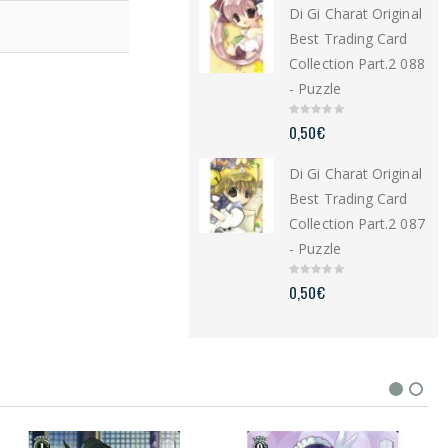
Di Gi Charat Original
o
f
5
Best Trading Card
Collection Part.2 088
- Puzzle
0
0,50
€
o
u
t
Di Gi Charat Original
o
f
5
Best Trading Card
Collection Part.2 087
- Puzzle
0
0,50
€
o
u
t
o
f
5