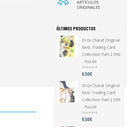
ARTÍCULOS
ORIGINALES
ÚLTIMOS PRODUCTOS
Di Gi Charat Original
Best Trading Card
Collection Part.2 090
- Puzzle
0
0,50
€
o
u
t
Di Gi Charat Original
o
f
5
Best Trading Card
Collection Part.2 089
- Puzzle
0
0,50
€
o
u
t