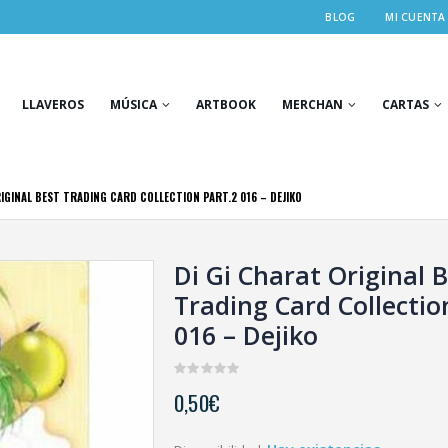
BLOG
MI CUENTA
LLAVEROS
MÚSICA
ARTBOOK
MERCHAN
CARTAS
RIGINAL BEST TRADING CARD COLLECTION PART.2 016 – DEJIKO
Di Gi Charat Original 
Trading Card Collectio
016 – Dejiko
0
0,50
€
out
of
5