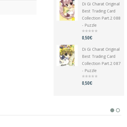
Di Gi Charat Original
o
f
5
Best Trading Card
Collection Part.2 088
- Puzzle
0
0,50
€
o
u
t
Di Gi Charat Original
o
f
5
Best Trading Card
Collection Part.2 087
- Puzzle
0
0,50
€
o
u
t
o
f
5