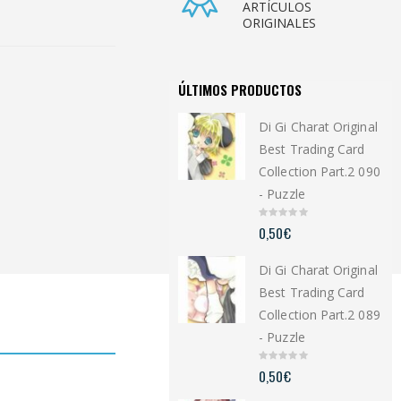
ARTÍCULOS
ORIGINALES
ÚLTIMOS PRODUCTOS
Di Gi Charat Original
Best Trading Card
Collection Part.2 090
- Puzzle
0
0,50
€
o
u
t
Di Gi Charat Original
o
f
5
Best Trading Card
Collection Part.2 089
- Puzzle
0
0,50
€
o
u
t