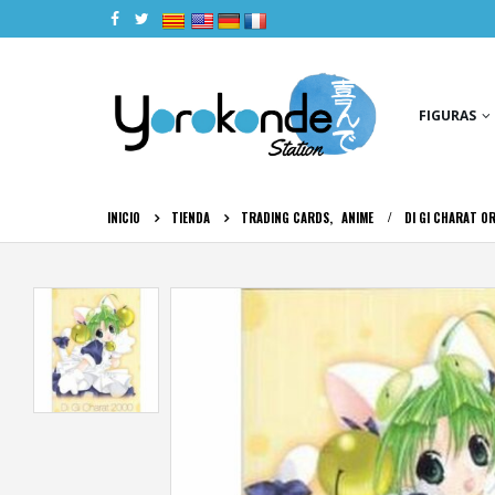
|
|
|
|
FIGURAS
INICIO
TIENDA
TRADING CARDS
,
ANIME
DI GI CHARAT O