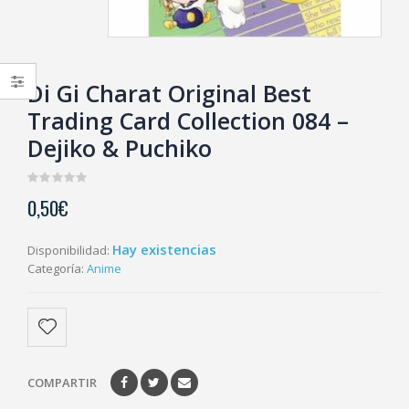
Di Gi Charat Original Best
Trading Card Collection 084 –
Dejiko & Puchiko
0
0,50
€
out
of
5
Hay existencias
Disponibilidad:
Categoría:
Anime
COMPARTIR