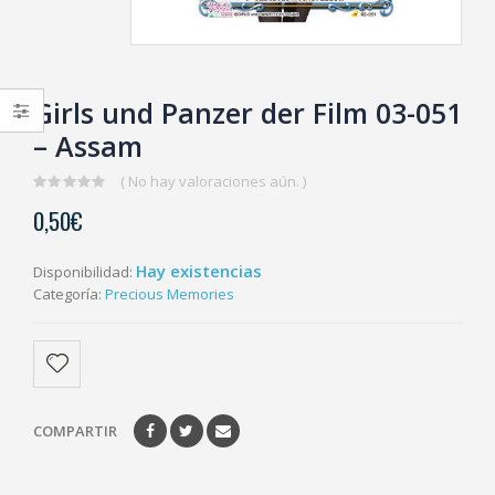
Girls und Panzer der Film 03-051
– Assam
( No hay valoraciones aún. )
0
0,50
€
out
of
5
Hay existencias
Disponibilidad:
Categoría:
Precious Memories
COMPARTIR