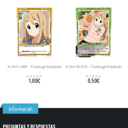
ki
K-On! L-009 – Tsumugi Kotobuki
K-On! 05-019 – Tsumugi Kotobuki
K
1,00
€
0,50
€
0
0
o
o
u
u
t
t
o
o
f
f
5
5
Información
PREGUNTAS Y RESPUESTAS