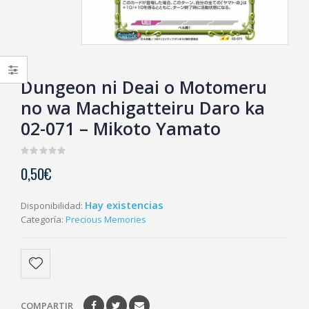
Dungeon ni Deai o Motomeru
no wa Machigatteiru Daro ka
02-071 – Mikoto Yamato
0
0,50
€
out
of
5
Hay existencias
Disponibilidad:
Categoría:
Precious Memories
COMPARTIR