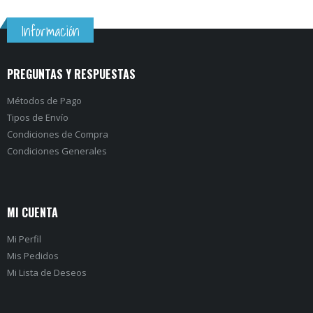
f
o
5
f
5
Información
PREGUNTAS Y RESPUESTAS
Métodos de Pago
Tipos de Envío
Condiciones de Compra
Condiciones Generales
MI CUENTA
Mi Perfil
Mis Pedidos
Mi Lista de Deseos