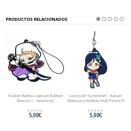
PRODUCTOS RELACIONADOS
bber
Love Live! Sunshine!! – Kanan
Love Live! Sunshine!! – Riko
Matsuura (Ichiban KUJI Premio F)
Sakurauchi (Ichiban KUJI Premio
F)
5,00
€
0
5,00
€
o
0
u
o
t
u
o
t