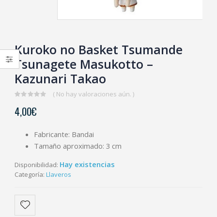
Kuroko no Basket Tsumande
Tsunagete Masukotto –
Kazunari Takao
( No hay valoraciones aún. )
0
4,00
€
out
of
5
Fabricante: Bandai
Tamaño aproximado: 3 cm
Hay existencias
Disponibilidad:
Categoría:
Llaveros