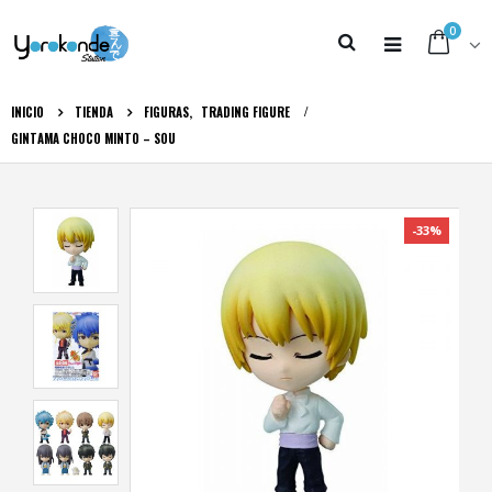
0
INICIO
TIENDA
FIGURAS
,
TRADING FIGURE
GINTAMA CHOCO MINTO – SOU
-33%