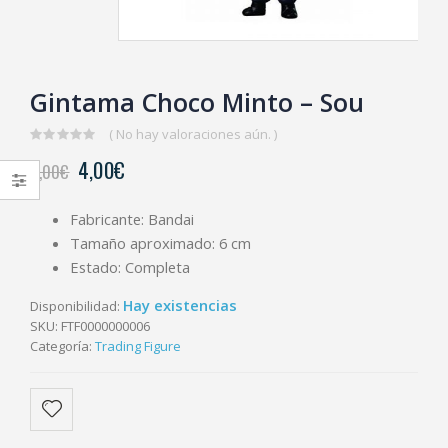
Gintama Choco Minto – Sou
( No hay valoraciones aún. )
0
4,00
€
6,00
€
out
of
5
Fabricante: Bandai
Tamaño aproximado: 6 cm
Estado: Completa
Hay existencias
Disponibilidad:
SKU:
FTF0000000006
Categoría:
Trading Figure