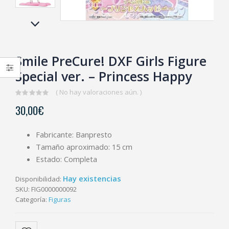
Smile PreCure! DXF Girls Figure
Special ver. – Princess Happy
( No hay valoraciones aún. )
0
30,00
€
out
of
5
Fabricante: Banpresto
Tamaño aproximado: 15 cm
Estado: Completa
Hay existencias
Disponibilidad:
SKU:
FIG0000000092
Categoría:
Figuras