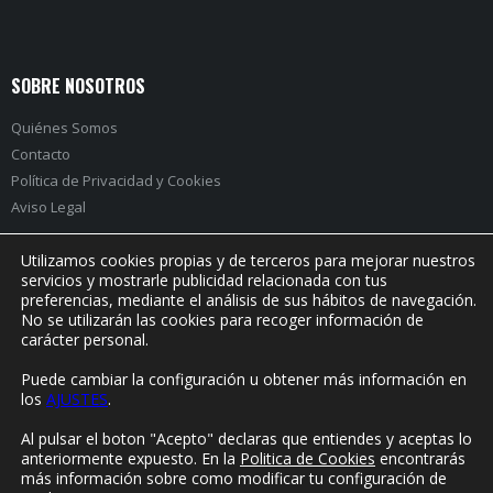
SOBRE NOSOTROS
Quiénes Somos
Contacto
Política de Privacidad
y
Cookies
Aviso Legal
Utilizamos cookies propias y de terceros para mejorar nuestros
servicios y mostrarle publicidad relacionada con tus
preferencias, mediante el análisis de sus hábitos de navegación.
PRÓXIMO EVENTO:
No se utilizarán las cookies para recoger información de
carácter personal.
Puede cambiar la configuración u obtener más información en
los
AJUSTES
.
© Yorokonde 2020. Todos los derechos reservados.
Al pulsar el boton "Acepto" declaras que entiendes y aceptas lo
anteriormente expuesto. En la
Politica de Cookies
encontrarás
más información sobre como modificar tu configuración de