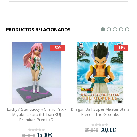
PRODUCTOS RELACIONADOS
-14%
-25%
 –
Dragon Ball Super Master Stars
Magical Girl Lyrical Nanoha: The
Piece – The Gotenks
Movie 1st Nendoroid No. 99 –
Fate Testarossa The Movie 1st
Ver.
30,00
€
35,00
€
0
o
u