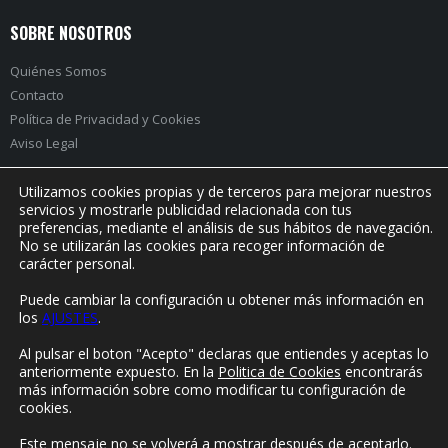
SOBRE NOSOTROS
Quiénes Somos
Contacto
Política de Privacidad
y
Cookies
Aviso Legal
Utilizamos cookies propias y de terceros para mejorar nuestros
servicios y mostrarle publicidad relacionada con tus
preferencias, mediante el análisis de sus hábitos de navegación.
PRÓXIMO EVENTO:
No se utilizarán las cookies para recoger información de
carácter personal.
Puede cambiar la configuración u obtener más información en
los
AJUSTES
.
© Yorokonde 2020. Todos los derechos reservados.
Al pulsar el boton "Acepto" declaras que entiendes y aceptas lo
anteriormente expuesto. En la
Politica de Cookies
encontrarás
más información sobre como modificar tu configuración de
cookies.
Este mensaje no se volverá a mostrar después de aceptarlo.