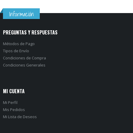
f
f
5
5
Información
PREGUNTAS Y RESPUESTAS
Métodos de Pago
Tipos de Envío
Condiciones de Compra
Condiciones Generales
MI CUENTA
Mi Perfil
Mis Pedidos
Mi Lista de Deseos