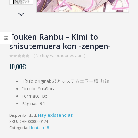
Touken Ranbu – Kimi to
shisutemuera kon -zenpen-
( No hay valoraciones aún. )
0
10,00
€
out
of
5
Título original: 君とシステムエラー婚-前編-
Círculo: YukiSora
Formato: B5
Páginas: 34
Hay existencias
Disponibilidad:
SKU:
DHE0000000124
Categoría:
Hentai +18