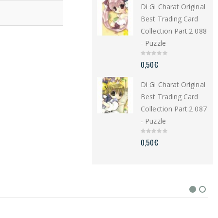
Di Gi Charat Original
o
f
5
Best Trading Card
Collection Part.2 088
- Puzzle
0
0,50
€
o
u
t
Di Gi Charat Original
o
f
5
Best Trading Card
Collection Part.2 087
- Puzzle
0
0,50
€
o
u
t
o
f
5