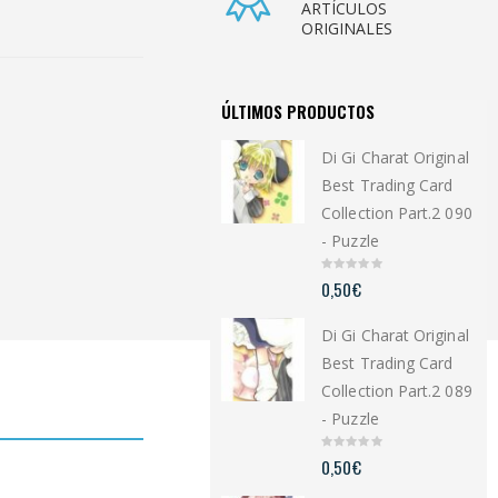
ARTÍCULOS
ORIGINALES
ÚLTIMOS PRODUCTOS
Di Gi Charat Original
Best Trading Card
Collection Part.2 090
- Puzzle
0
0,50
€
o
u
t
Di Gi Charat Original
o
f
5
Best Trading Card
Collection Part.2 089
- Puzzle
0
0,50
€
o
u
t