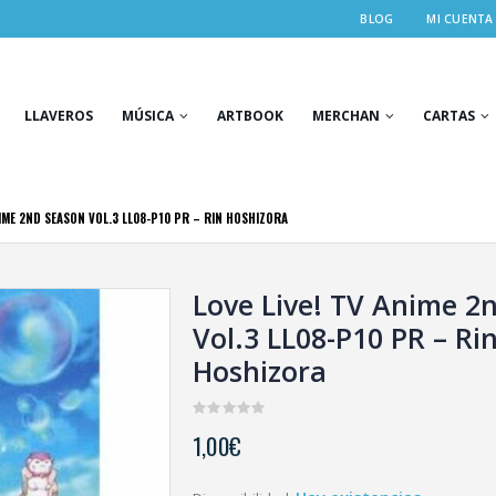
BLOG
MI CUENTA
LLAVEROS
MÚSICA
ARTBOOK
MERCHAN
CARTAS
NIME 2ND SEASON VOL.3 LL08-P10 PR – RIN HOSHIZORA
Love Live! TV Anime 2
Vol.3 LL08-P10 PR – Ri
Hoshizora
0
1,00
€
out
of
5