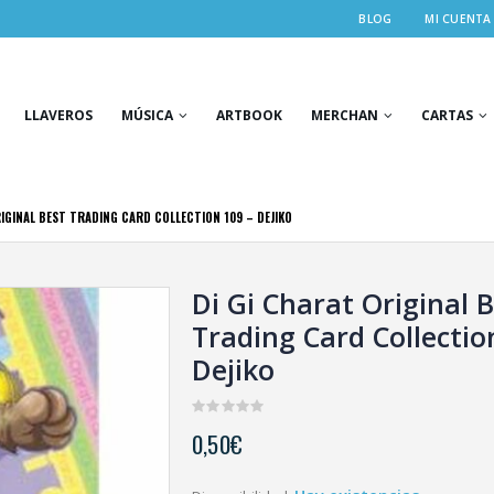
BLOG
MI CUENTA
LLAVEROS
MÚSICA
ARTBOOK
MERCHAN
CARTAS
RIGINAL BEST TRADING CARD COLLECTION 109 – DEJIKO
Di Gi Charat Original 
Trading Card Collectio
Dejiko
0
0,50
€
out
of
5