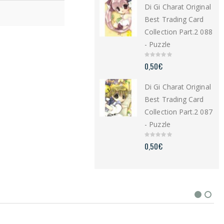
Di Gi Charat Original
o
f
5
Best Trading Card
Collection Part.2 088
- Puzzle
0
0,50
€
o
u
t
Di Gi Charat Original
o
f
5
Best Trading Card
Collection Part.2 087
- Puzzle
0
0,50
€
o
u
t
o
f
5