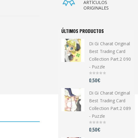
ARTÍCULOS
ORIGINALES
ÚLTIMOS PRODUCTOS
Di Gi Charat Original
Best Trading Card
Collection Part.2 090
- Puzzle
0
0,50
€
o
u
t
Di Gi Charat Original
o
f
5
Best Trading Card
Collection Part.2 089
- Puzzle
0
0,50
€
o
u
t