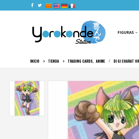
|
|
|
|
FIGURAS
INICIO
TIENDA
TRADING CARDS
,
ANIME
DI GI CHARAT O