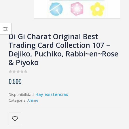
Di Gi Charat Original Best
Trading Card Collection 107 –
Dejiko, Puchiko, Rabbi~en~Rose
& Piyoko
0
0,50
€
out
of
5
Hay existencias
Disponibilidad:
Categoría:
Anime