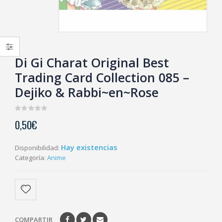
Di Gi Charat Original Best
Trading Card Collection 085 –
Dejiko & Rabbi~en~Rose
0
0,50
€
out
of
5
Hay existencias
Disponibilidad:
Categoría:
Anime
COMPARTIR